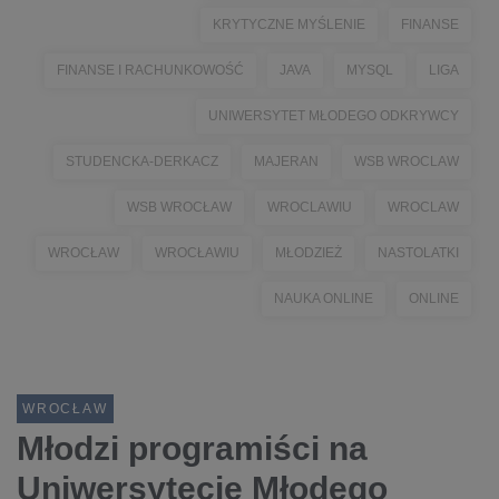
KRYTYCZNE MYŚLENIE
FINANSE
FINANSE I RACHUNKOWOŚĆ
JAVA
MYSQL
LIGA
UNIWERSYTET MŁODEGO ODKRYWCY
STUDENCKA-DERKACZ
MAJERAN
WSB WROCLAW
WSB WROCŁAW
WROCLAWIU
WROCLAW
WROCŁAW
WROCŁAWIU
MŁODZIEŻ
NASTOLATKI
NAUKA ONLINE
ONLINE
WROCŁAW
Młodzi programiści na
Uniwersytecie Młodego