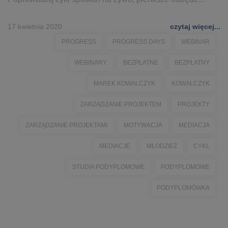
17 kwietnia 2020
czytaj więcej...
PROGRESS
PROGRESS DAYS
WEBINAR
WEBINARY
BEZPŁATNE
BEZPŁATNY
MAREK KOWALCZYK
KOWALCZYK
ZARZĄDZANIE PROJEKTEM
PROJEKTY
ZARZĄDZANIE PROJEKTAMI
MOTYWACJA
MEDIACJA
MEDIACJE
MŁODZIEŻ
CYKL
STUDIA PODYPLOMOWE
PODYPLOMOWE
PODYPLOMÓWKA