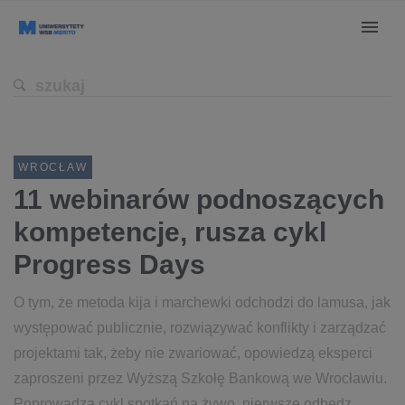
WROCŁAW
11 webinarów podnoszących
kompetencje, rusza cykl
Progress Days
O tym, że metoda kija i marchewki odchodzi do lamusa, jak
występować publicznie, rozwiązywać konflikty i zarządzać
projektami tak, żeby nie zwariować, opowiedzą eksperci
zaproszeni przez Wyższą Szkołę Bankową we Wrocławiu.
Poprowadzą cykl spotkań na żywo, pierwsze odbędz...