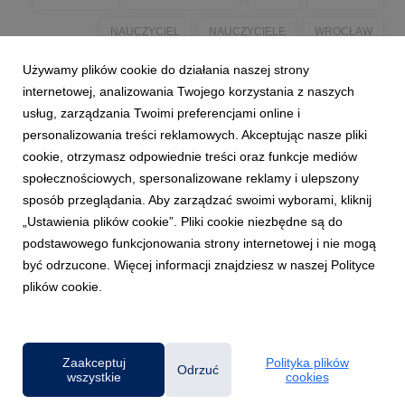
NAUCZYCIEL
NAUCZYCIELE
WROCŁAW
Używamy plików cookie do działania naszej strony
WSB WROCLAW
WSB WROCŁAW
PROJEKT
MYSQL
internetowej, analizowania Twojego korzystania z naszych
JAVA
FINANSE I RACHUNKOWOŚĆ
usług, zarządzania Twoimi preferencjami online i
personalizowania treści reklamowych. Akceptując nasze pliki
KRYTYCZNE MYŚLENIE
KOMPETENCJE
cookie, otrzymasz odpowiednie treści oraz funkcje mediów
społecznościowych, spersonalizowane reklamy i ulepszony
sposób przeglądania. Aby zarządzać swoimi wyborami, kliknij
„Ustawienia plików cookie”. Pliki cookie niezbędne są do
podstawowego funkcjonowania strony internetowej i nie mogą
być odrzucone. Więcej informacji znajdziesz w naszej Polityce
plików cookie.
Powered by
Zaakceptuj
Polityka plików
Klauzula RODO
Odrzuć
wszystkie
cookies