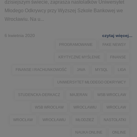
dzisiejszym świecie, zaprasza nastolatków Uniwersytet
Młodego Odkrywcy przy Wyższej Szkole Bankowej we
Wrocławiu. Na u...
6 kwietnia 2020
czytaj więcej...
PROGRAMOWANIE
FAKE NEWSY
KRYTYCZNE MYŚLENIE
FINANSE
FINANSE I RACHUNKOWOŚĆ
JAVA
MYSQL
LIGA
UNIWERSYTET MŁODEGO ODKRYWCY
STUDENCKA-DERKACZ
MAJERAN
WSB WROCLAW
WSB WROCŁAW
WROCLAWIU
WROCLAW
WROCŁAW
WROCŁAWIU
MŁODZIEŻ
NASTOLATKI
NAUKA ONLINE
ONLINE