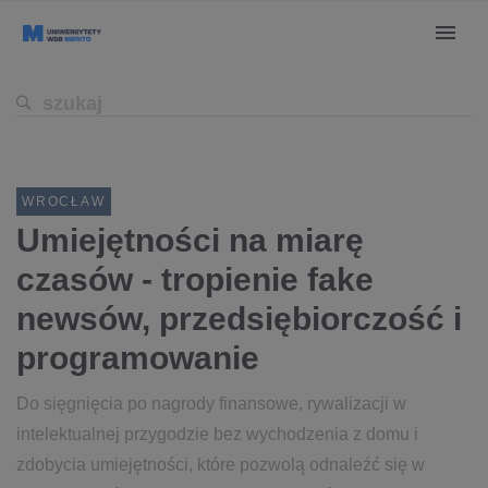
WROCŁAW
Umiejętności na miarę
czasów - tropienie fake
newsów, przedsiębiorczość i
programowanie
Do sięgnięcia po nagrody finansowe, rywalizacji w
intelektualnej przygodzie bez wychodzenia z domu i
zdobycia umiejętności, które pozwolą odnaleźć się w