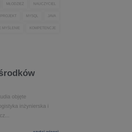
MŁODZIEŻ
NAUCZYCIEL
PROJEKT
MYSQL
JAVA
 MYŚLENIE
KOMPETENCJE
 środków
udia objęte
istyka inżynierska i
z...
czytaj więcej...