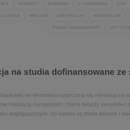
YWCY
ODKRYWCY
PLATFORMA
E-LEARNINGOWA
KURS
UCZYCIELE
WROCŁAW
WSB WROCLAW
WSB WROCŁAW
FINANSE I RACHUNKOWOŚĆ
KRYTYCZNE
cja na studia dofinansowane ze
Bankowej we Wrocławiu rozpoczyna się rekrutacja na st
w Funduszy Europejskich. Oferta dotyczy kierunków Log
ości anglojęzycznych. Do wyboru są studia dzienne i zaoc