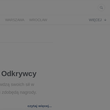
Ń
WARSZAWA
WROCŁAW
WIĘCEJ
o Odkrywcy
awdzą swoich sił w
i zdobędą nagrody.
czytaj więcej...