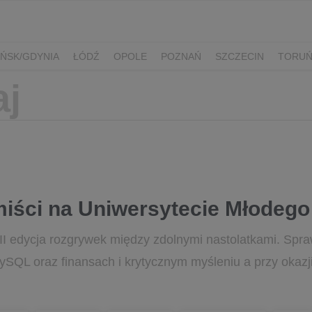
ŃSK/GDYNIA
ŁÓDŹ
OPOLE
POZNAŃ
SZCZECIN
TORU
miści na Uniwersytecie Młodeg
 III edycja rozgrywek między zdolnymi nastolatkami. Spr
SQL oraz finansach i krytycznym myśleniu a przy okazj