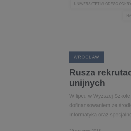
UNIWERSYTET MŁODEGO ODKR
NA
WROCŁAW
Rusza rekruta
unijnych
W lipcu w Wyższej Szkole 
dofinansowaniem ze środkó
Informatyka oraz specjaln
29 czerwca 2018