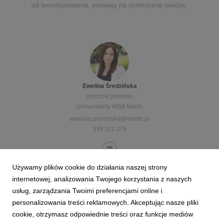
od teoretyzowania, stawiają na praktyczną wiedzę.
Ewelina Średzińska
rzecznik prasowy
Uniwersytety WSB Merito
ewelina.sredzinska@merito.pl
539 521 275
Używamy plików cookie do działania naszej strony
internetowej, analizowania Twojego korzystania z naszych
usług, zarządzania Twoimi preferencjami online i
personalizowania treści reklamowych. Akceptując nasze pliki
Anna Karpińska
cookie, otrzymasz odpowiednie treści oraz funkcje mediów