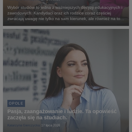
Wybór studiów to jedna z ważniejszych decyzji edukacyjnych i
zawodowych. Kandydaci oraz ich rodzice coraz częściej
zwracają uwagę nie tylko na sam kierunek, ale również na to,
jak uczelnia wspiera studentów na każdym etapie nauki. Na
Uniwersytecie WSB Merito Opole istotn...
OPOLE
Pasja, zaangażowanie i ludzie. Ta opowieść
zaczęła się na studiach.
Katarzyna Gierczycka
17 lipca 2026