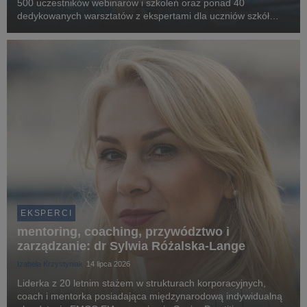
500 uczestników webinarów i szkoleń oraz ponad 40
dedykowanych warsztatów z ekspertami dla uczniów szkół
partnerskich. To bilans roku akademickiego 2025/2026 w
Biurze Karier i Centrum Współpracy z Biznesem Uniw...
EKSPERCI
mentoring, coaching, przywództwo i
zarządzanie: dr Sylwia Różalska-Lange
Izabela Krzystyniak
14 lipca 2026
Liderka z 20 letnim stażem w strukturach korporacyjnych,
coach i mentorka posiadająca międzynarodową indywidualną