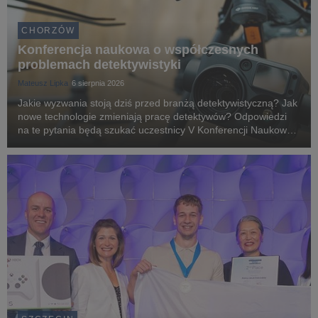
CHORZÓW
Konferencja naukowa o współczesnych
problemach detektywistyki
Mateusz Lipka
6 sierpnia 2026
Jakie wyzwania stoją dziś przed branżą detektywistyczną? Jak
nowe technologie zmieniają pracę detektywów? Odpowiedzi
na te pytania będą szukać uczestnicy V Konferencji Naukowej
„Współczesne problemy polskiej detektywistyki”, która
odbędzie się w dniach 18-19 września na...