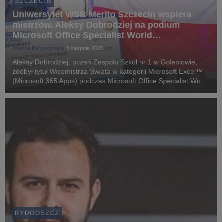
SZCZECIN
Uniwersytet WSB Merito Szczecin wspiera
mistrzów. Aleksy Dobrodziej na podium
Microsoft Office Specialist World
Championship 2026
Joanna Baryszyńska
5 sierpnia 2026
Aleksy Dobrodziej, uczeń Zespołu Szkół nr 1 w Goleniowie,
zdobył tytuł Wicemistrza Świata w kategorii Microsoft Excel™
(Microsoft 365 Apps) podczas Microsoft Office Specialist World
Championship 2026 w Anaheim (USA).
BYDGOSZCZ