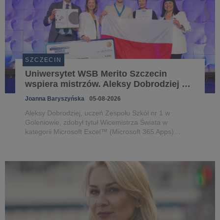
SZCZECIN
Uniwersytet WSB Merito Szczecin
wspiera mistrzów. Aleksy Dobrodziej na
podium Microsoft Office Specialist
Joanna Baryszyńska
05-08-2026
World Championship 2026
Aleksy Dobrodziej, uczeń Zespołu Szkół nr 1 w
Goleniowie, zdobył tytuł Wicemistrza Świata w
kategorii Microsoft Excel™ (Microsoft 365 Apps)
podczas Microsoft Office Specialist World
Championship 2026 w Anaheim (USA).