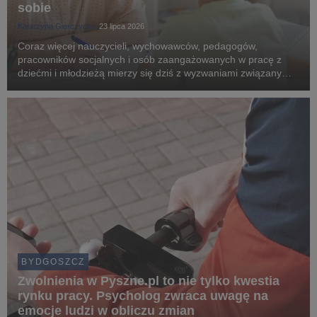
sobie
Katarzyna Gierczycka
23 lipca 2026
Coraz więcej nauczycieli, wychowawców, pedagogów,
pracowników socjalnych i osób zaangażowanych w pracę z
dziećmi i młodzieżą mierzy się dziś z wyzwaniami związanymi
z pogarszającą się kondycją psychiczną młodych ludzi.
Rosnąca liczba kryzysów emocjonalnych sprawia, że sp...
BYDGOSZCZ
Zwolnienia w Pyszne.pl to nie tylko kwestia
rynku pracy. Psycholog zwraca uwagę na
emocje ludzi w obliczu zmian