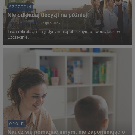
SZCZECIN
Nie odkładaj decyzji na później!
Joanna Baryszyńska
27 lipca 2026
Trwa rekrutacja na jedynym niepublicznym uniwersytecie w
Szczecinie.
OPOLE
Naucz się pomagać innym, nie zapominając o