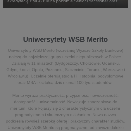
akredytację EMCC EIA na poziomie Senior Practitioner oraz
superwizorską akredytację EMCC ESIA, wykładowczyni
akademicka m.in. na Uniwersytecie WSB Merito War...
Uniwersytety WSB Merito
Uniwersytety WSB Merito (wcześniej Wyższe Szkoły Bankowe)
należą do największej grupy uczelni niepublicznych w Polsce.
Działają w 11 miastach (Bydgoszczy, Chorzowie, Gdańsku,
Gdyni, Łodzi, Opolu, Poznaniu, Szczecinie, Toruniu, Warszawie i
Wrocławiu). Uczelnie oferują studia I i II stopnia, podyplomowe
oraz MBA i kształcą dziś niemal 100 tys. studentów.
Merito wyraża praktyczność, przyjazność, nowoczesność,
dostępność i uniwersalność. Nawiązuje znaczeniowo do
meritum, które kojarzy się z charakterystycznym dla uczelni
pragmatyzmem i skutecznym działaniem. Nowa nazwa
podkreśla również szeroką ofertę i praktyczny charakter studiów.
Uniwersytety WSB Merito są pragmatyczne, od zawsze dalekie