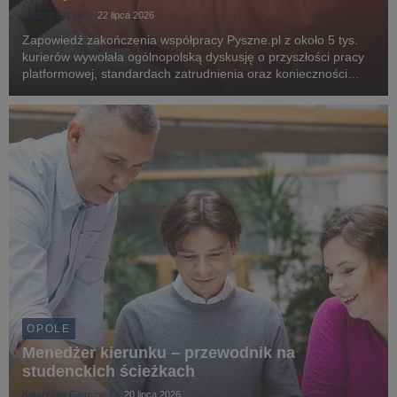
Łukasz Brzykcy
22 lipca 2026
Zapowiedź zakończenia współpracy Pyszne.pl z około 5 tys.
kurierów wywołała ogólnopolską dyskusję o przyszłości pracy
platformowej, standardach zatrudnienia oraz konieczności
wdrożenia unijnych regulacji chroniących pracowników.
Związkowcy alarmują, że planowane zmiany m...
OPOLE
Menedżer kierunku – przewodnik na
studenckich ścieżkach
Katarzyna Gierczycka
20 lipca 2026