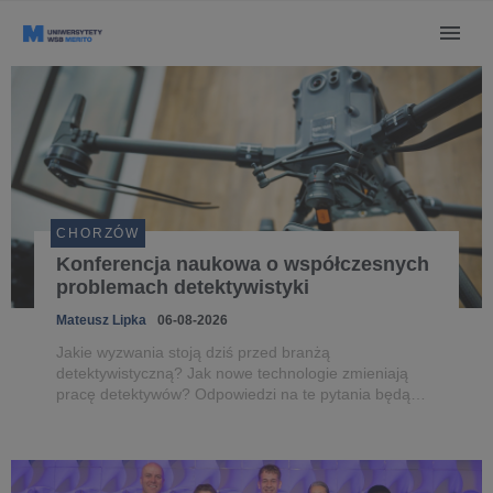
CHORZÓW
Konferencja naukowa o współczesnych
problemach detektywistyki
Mateusz Lipka
06-08-2026
Jakie wyzwania stoją dziś przed branżą
detektywistyczną? Jak nowe technologie zmieniają
pracę detektywów? Odpowiedzi na te pytania będą
szukać uczestnicy V Konferencji Naukowej
„Współczesne problemy polskiej detektywistyki”, która
odbędzie się w dniach 18-19 września na...