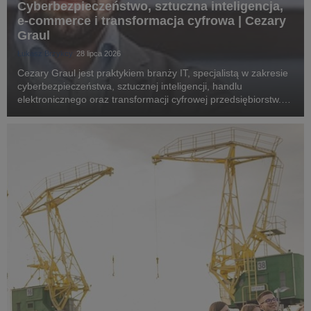
Cyberbezpieczeństwo, sztuczna inteligencja,
e-commerce i transformacja cyfrowa | Cezary
Graul
Łukasz Brzykcy
28 lipca 2026
Cezary Graul jest praktykiem branży IT, specjalistą w zakresie
cyberbezpieczeństwa, sztucznej inteligencji, handlu
elektronicznego oraz transformacji cyfrowej przedsiębiorstw.
Związany z Uniwersytetem WSB Merito Bydgoszcz, gdzie dzieli
się swoją wiedzą i doświadczeniem z...