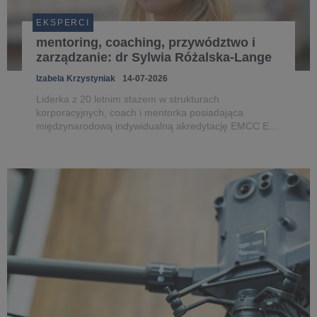
EKSPERCI
mentoring, coaching, przywództwo i
zarządzanie: dr Sylwia Różalska-Lange
Izabela Krzystyniak
14-07-2026
Liderka z 20 letnim stażem w strukturach
korporacyjnych, coach i mentorka posiadająca
międzynarodową indywidualną akredytację EMCC EIA
na poziomie Senior Practitioner oraz superwizorską
akredytację EMCC ESIA, wykładowczyni akademicka
m.in. na Uniwersytecie WSB Merito War...