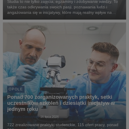
Studia to nie tylko zajęcia, egzaminy i zdobywanie wiedzy. To
także czas odkrywania swoich pasji, poznawania ludzi i
angażowania się w inicjatywy, które mają realny wpływ na
otoczenie. Doskonale pokazuje to historia Gabrieli Nicpoń,
absolwentki Uniwerytetu WSB Merito Opo...
OPOLE
Ponad 700 zorganizowanych praktyk, setki
uczestników szkoleń i dziesiątki inicjatyw w
jednym roku
Katarzyna Gierczycka
16 lipca 2026
722 zrealizowane praktyki studenckie, 115 ofert pracy, ponad