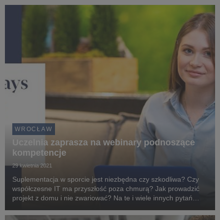
WROCŁAW
Uczelnia zaprasza na webinary podnoszące
kompetencje
29 kwietnia 2021
Suplementacja w sporcie jest niezbędna czy szkodliwa? Czy
współczesne IT ma przyszłość poza chmurą? Jak prowadzić
projekt z domu i nie zwariować? Na te i wiele innych pytań
odpowiedzą wykładowcy Wyższej Szkoły Bankowej podczas
Progress Days - ruszającego 11 maja cyklu be...