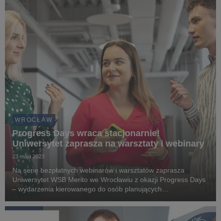
WROCŁAW
Progress Days wraca stacjonarnie!
Uniwersytet zaprasza na warsztaty i webinary
23 maja 2023
Na serię bezpłatnych webinarów i warsztatów zaprasza
Uniwersytet WSB Merito we Wrocławiu z okazji Progress Days
– wydarzenia kierowanego do osób planujących
przebranżowienie oraz chcących podnieść swoje kompetencje.
W programie jest 13 tematów m.in. przywództwo ekstremal...