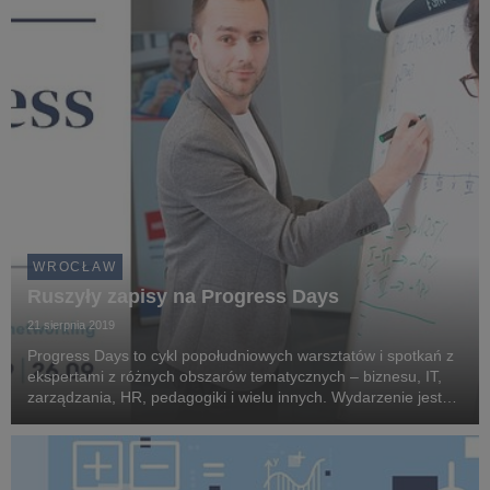
WROCŁAW
Ruszyły zapisy na Progress Days
21 sierpnia 2019
Progress Days to cykl popołudniowych warsztatów i spotkań z
ekspertami z różnych obszarów tematycznych – biznesu, IT,
zarządzania, HR, pedagogiki i wielu innych. Wydarzenie jest
bezpłatne, potrwa cztery dni, a uczestnictwo potwierdzone
zostanie certyfikatem wystawionym p...