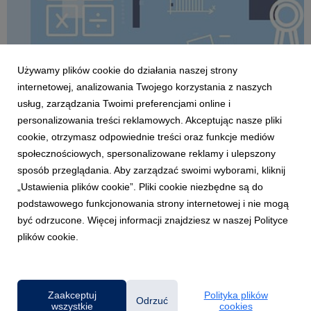
Używamy plików cookie do działania naszej strony
internetowej, analizowania Twojego korzystania z naszych
usług, zarządzania Twoimi preferencjami online i
personalizowania treści reklamowych. Akceptując nasze pliki
cookie, otrzymasz odpowiednie treści oraz funkcje mediów
WROCŁAW
społecznościowych, spersonalizowane reklamy i ulepszony
Powtórka z matematyki przed maturą –
sposób przeglądania. Aby zarządzać swoimi wyborami, kliknij
bezpłatne zajęcia online
„Ustawienia plików cookie”. Pliki cookie niezbędne są do
9 kwietnia 2020
podstawowego funkcjonowania strony internetowej i nie mogą
Na zajęcia online z matematyki, które poprowadzi znany
być odrzucone. Więcej informacji znajdziesz w naszej Polityce
korepetytor i youtuber Stefan Perszka zaprasza maturzystów
plików cookie.
Wyższa Szkoła Bankowa we Wrocławiu. Zajęcia odbędą się w
formule transmisji na żywo w sobotę 18 kwietnia br.
Uczestnictwo jest bezpłatne.
Zaakceptuj
Polityka plików
Odrzuć
wszystkie
cookies