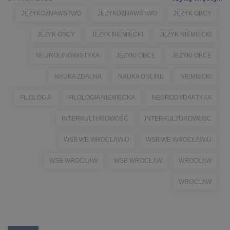
JĘZYKOZNAWSTWO
JEZYKOZNAWSTWO
JĘZYK OBCY
JEZYK OBCY
JEZYK NIEMIECKI
JĘZYK NIEMIECKI
NEUROLINGWISTYKA
JĘZYKI OBCE
JEZYKI OBCE
NAUKA ZDALNA
NAUKA ONLINE
NIEMIECKI
FILOLOGIA
FILOLOGIA NIEMIECKA
NEURODYDAKTYKA
INTERKULTUROWOŚĆ
INTERKULTUROWOSC
WSB WE WROCLAWIU
WSB WE WROCŁAWIU
WSB WROCLAW
WSB WROCŁAW
WROCŁAW
WROCLAW