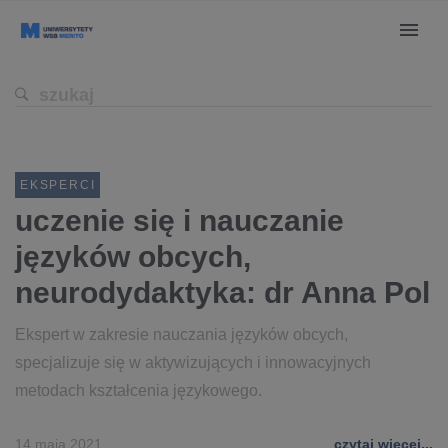
EKSPERCI
uczenie się i nauczanie
języków obcych,
neurodydaktyka: dr Anna Pol
Ekspert w zakresie nauczania języków obcych,
specjalizuje się w aktywizujących i innowacyjnych
metodach kształcenia językowego.
14 maja 2021
czytaj więcej...