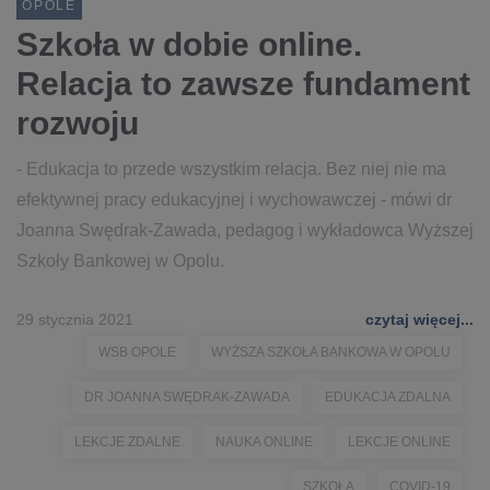
OPOLE
Szkoła w dobie online.
Relacja to zawsze fundament
rozwoju
- Edukacja to przede wszystkim relacja. Bez niej nie ma
efektywnej pracy edukacyjnej i wychowawczej - mówi dr
Joanna Swędrak-Zawada, pedagog i wykładowca Wyższej
Szkoły Bankowej w Opolu.
29 stycznia 2021
czytaj więcej...
WSB OPOLE
WYŻSZA SZKOŁA BANKOWA W OPOLU
DR JOANNA SWĘDRAK-ZAWADA
EDUKACJA ZDALNA
LEKCJE ZDALNE
NAUKA ONLINE
LEKCJE ONLINE
SZKOŁA
COVID-19