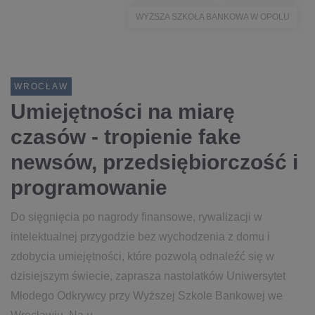
WYŻSZA SZKOŁA BANKOWA W OPOLU
WROCŁAW
Umiejętności na miarę
czasów - tropienie fake
newsów, przedsiębiorczość i
programowanie
Do sięgnięcia po nagrody finansowe, rywalizacji w
intelektualnej przygodzie bez wychodzenia z domu i
zdobycia umiejętności, które pozwolą odnaleźć się w
dzisiejszym świecie, zaprasza nastolatków Uniwersytet
Młodego Odkrywcy przy Wyższej Szkole Bankowej we