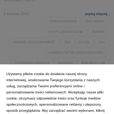
Wrocławiu. Na u...
6 kwietnia 2020
czytaj więcej...
PROGRAMOWANIE
FAKE NEWSY
KRYTYCZNE MYŚLENIE
FINANSE
FINANSE I RACHUNKOWOŚĆ
JAVA
MYSQL
LIGA
UNIWERSYTET MŁODEGO ODKRYWCY
STUDENCKA-DERKACZ
MAJERAN
WSB WROCLAW
Używamy plików cookie do działania naszej strony
WSB WROCŁAW
WROCLAWIU
WROCLAW
internetowej, analizowania Twojego korzystania z naszych
WROCŁAW
WROCŁAWIU
MŁODZIEŻ
NASTOLATKI
usług, zarządzania Twoimi preferencjami online i
personalizowania treści reklamowych. Akceptując nasze pliki
NAUKA ONLINE
ONLINE
cookie, otrzymasz odpowiednie treści oraz funkcje mediów
społecznościowych, spersonalizowane reklamy i ulepszony
sposób przeglądania. Aby zarządzać swoimi wyborami, kliknij