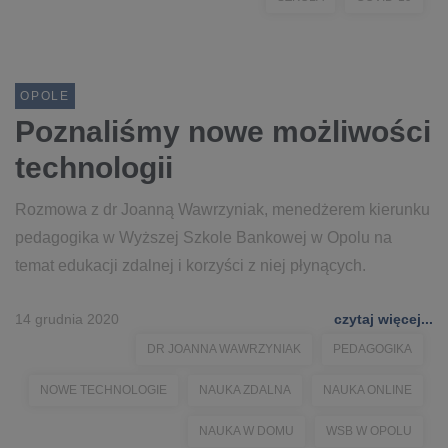
OPOLE
Poznaliśmy nowe możliwości
technologii
Rozmowa z dr Joanną Wawrzyniak, menedżerem kierunku
pedagogika w Wyższej Szkole Bankowej w Opolu na
temat edukacji zdalnej i korzyści z niej płynących.
14 grudnia 2020
czytaj więcej...
DR JOANNA WAWRZYNIAK
PEDAGOGIKA
NOWE TECHNOLOGIE
NAUKA ZDALNA
NAUKA ONLINE
NAUKA W DOMU
WSB W OPOLU