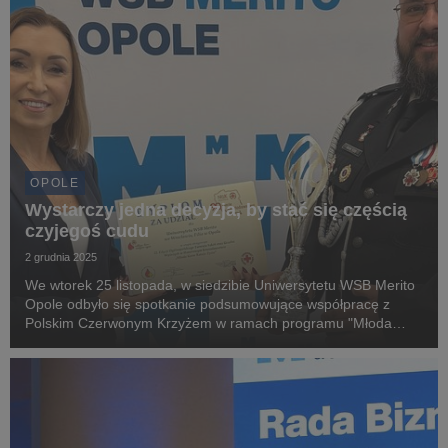
OPOLE
Wystarczy jedna decyzja, by stać się częścią
czyjegoś cudu
2 grudnia 2025
We wtorek 25 listopada, w siedzibie Uniwersytetu WSB Merito
Opole odbyło się spotkanie podsumowujące współpracę z
Polskim Czerwonym Krzyżem w ramach programu "Młoda
Krew Ratuje Życie".