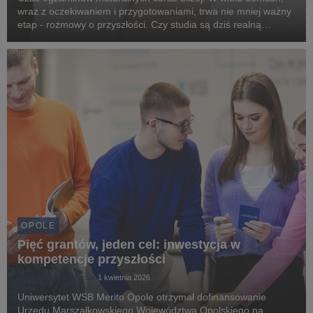
wraz z oczekiwaniem i przygotowaniami, trwa nie mniej ważny
etap - rozmowy o przyszłości. Czy studia są dziś realną
inwestycją, czy może lepszym rozwiązaniem jest szybkie
wejście na rynek pracy? Z tym dylematem mie...
OPOLE
Pięć grantów, jeden cel: inwestycja w
kompetencje przyszłości
Katarzyna Gierczycka
1 kwietnia 2026
Uniwersytet WSB Merito Opole otrzymał dofinansowanie
Urzędu Marszałkowskiego Województwa Opolskiego na