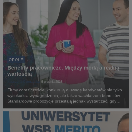
OPOLE
Benefity pracownicze. Między modą a realną
wartością
Katarzyna Gierczycka
5 grudnia 2025
Firmy coraz częściej konkurują o uwagę kandydatów nie tylko
wysokością wynagrodzenia, ale także wachlarzem benefitów.
Standardowe propozycje przestają jednak wystarczać, gdy
pracownicy oczekują realnego wpływu na swoją satysfakcję i
poczucie bezpieczeństwa. W tym kontekś...