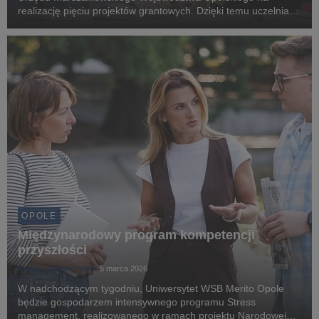
realizację pięciu projektów grantowych. Dzięki temu uczelnia
znacząco rozszerza swoją praktyczną ofertę rozwojową dla
studentów i uczniów.
OPOLE
Międzynarodowy program kompetencji
przyszłości
Katarzyna Gierczycka
5 marca 2026
W nadchodzącym tygodniu, Uniwersytet WSB Merito Opole
będzie gospodarzem intensywnego programu Stress
management, realizowanego w ramach projektu Narodowej