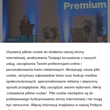
OPOLE
Partnerskie relacje z biznesem - współpraca
dla rozwoju regionu
Używamy plików cookie do działania naszej strony
internetowej, analizowania Twojego korzystania z naszych
Katarzyna Gierczycka
27 listopada 2025
usług, zarządzania Twoimi preferencjami online i
„Rada Biznesu Premium” to cykliczna inicjatywa Uniwersytetu
personalizowania treści reklamowych. Akceptując nasze pliki
WSB Merito Opole, potwierdzająca strategiczne
zaangażowanie w budowanie trwałych, partnerskich relacji z
cookie, otrzymasz odpowiednie treści oraz funkcje mediów
sektorem gospodarczym i instytucjami publicznymi regionu.
społecznościowych, spersonalizowane reklamy i ulepszony
Spotkanie odbyło się 24 listopada. Wzięło w nim ...
sposób przeglądania. Aby zarządzać swoimi wyborami, kliknij
„Ustawienia plików cookie”. Pliki cookie niezbędne są do
podstawowego funkcjonowania strony internetowej i nie mogą
1
2
3
4
5
6
7
być odrzucone. Więcej informacji znajdziesz w naszej Polityce