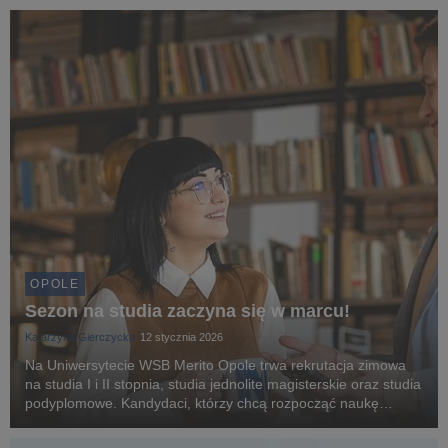
OPOLE
Sezon na studia zaczyna się w marcu!
Katarzyna Gierczycka
12 stycznia 2026
Na Uniwersytecie WSB Merito Opole trwa rekrutacja zimowa
na studia I i II stopnia, studia jednolite magisterskie oraz studia
podyplomowe. Kandydaci, którzy chcą rozpocząć naukę
jeszcze w tym roku akademickim, mogą dołączyć do
społeczności uczelni już w marcu!