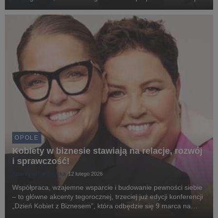
Agencji Wymiany Akademickiej NAWA.
OPOLE
Kobiety w biznesie stawiają na relacje, rozwój
i sprawczość!
Katarzyna Gierczycka
12 lutego 2026
Współpraca, wzajemne wsparcie i budowanie pewności siebie
– to główne akcenty tegorocznej, trzeciej już edycji konferencji
„Dzień Kobiet z Biznesem”, która odbędzie się 9 marca na
Uniwersytecie WSB Merito Opole.