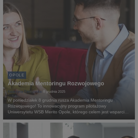
OPOLE
Akademia Mentoringu Rozwojowego ​
Katarzyna Gierczycka
8 grudnia 2025
W poniedziałek 8 grudnia rusza Akademia Mentoringu
Rozwojowego! To innowacyjny program pilotażowy
Uniwersytetu WSB Merito Opole, którego celem jest wsparcie
studentów w rozwoju kompetencji akademickich,
komunikacyjnych i praktycznych, w ścisłej współpracy z
mentorami - p...