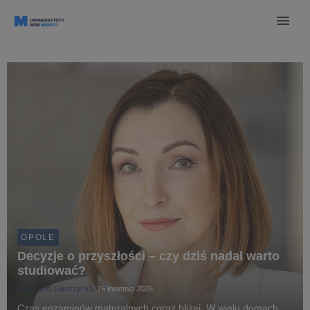
OPOLE
Decyzje o przyszłości – czy dziś nadal warto
studiować?
Katarzyna Gierczycka
16 kwietnia 2026
Czas egzaminów maturalnych coraz bliżej. W wielu domach,