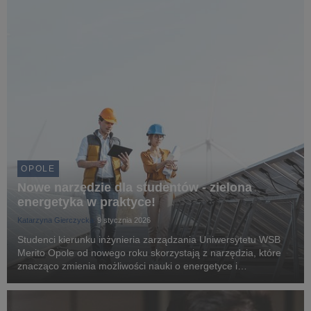
OPOLE
Nowe narzędzie dla studentów - zielona
energetyka w praktyce!
Katarzyna Gierczycka
9 stycznia 2026
Studenci kierunku inżynieria zarządzania Uniwersytetu WSB
Merito Opole od nowego roku skorzystają z narzędzia, które
znacząco zmienia możliwości nauki o energetyce i
automatyzacji. W styczniu, uczelnia uruchomiła GREEN
ENERGY EMULATOR - rozwiązanie pozwalające prowadzić ...