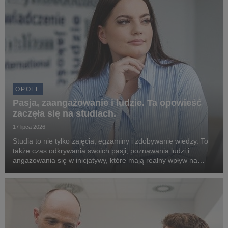
OPOLE
Pasja, zaangażowanie i ludzie. Ta opowieść
zaczęła się na studiach.
17 lipca 2026
Studia to nie tylko zajęcia, egzaminy i zdobywanie wiedzy. To
także czas odkrywania swoich pasji, poznawania ludzi i
angażowania się w inicjatywy, które mają realny wpływ na
otoczenie. Doskonale pokazuje to historia Gabrieli Nicpoń,
absolwentki Uniwerytetu WSB Merito Opo...