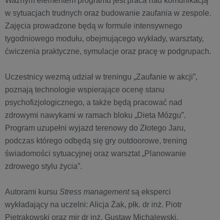
Ważnym elementem programu jest praca nad komunikacją
w sytuacjach trudnych oraz budowanie zaufania w zespole.
Zajęcia prowadzone będą w formule intensywnego
tygodniowego modułu, obejmującego wykłady, warsztaty,
ćwiczenia praktyczne, symulacje oraz pracę w podgrupach.
Uczestnicy wezmą udział w treningu „Zaufanie w akcji”,
poznają technologie wspierające ocenę stanu
psychofizjologicznego, a także będą pracować nad
zdrowymi nawykami w ramach bloku „Dieta Mózgu”.
Program uzupełni wyjazd terenowy do Złotego Jaru,
podczas którego odbędą się gry outdoorowe, trening
świadomości sytuacyjnej oraz warsztat „Planowanie
zdrowego stylu życia”.
Autorami kursu
Stress management
są eksperci
wykładający na uczelni: Alicja Żak, płk. dr inż. Piotr
Pietrakowski oraz mjr dr inż. Gustaw Michalewski.