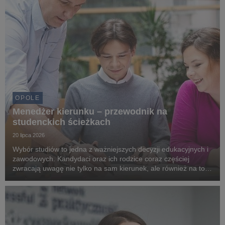
OPOLE
Menedżer kierunku – przewodnik na
studenckich ścieżkach
20 lipca 2026
Wybór studiów to jedna z ważniejszych decyzji edukacyjnych i
zawodowych. Kandydaci oraz ich rodzice coraz częściej
zwracają uwagę nie tylko na sam kierunek, ale również na to,
jak uczelnia wspiera studentów na każdym etapie nauki. Na
Uniwersytecie WSB Merito Opole istotn...