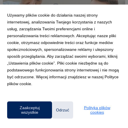
Używamy plików cookie do działania naszej strony
internetowej, analizowania Twojego korzystania z naszych
usług, zarządzania Twoimi preferencjami online i
personalizowania treści reklamowych. Akceptując nasze pliki
OPOLE
cookie, otrzymasz odpowiednie treści oraz funkcje mediów
Ponad 700 zorganizowanych praktyk, setki
społecznościowych, spersonalizowane reklamy i ulepszony
uczestników szkoleń i dziesiątki inicjatyw w
sposób przeglądania. Aby zarządzać swoimi wyborami, kliknij
jednym roku
„Ustawienia plików cookie”. Pliki cookie niezbędne są do
16 lipca 2026
podstawowego funkcjonowania strony internetowej i nie mogą
722 zrealizowane praktyki studenckie, 115 ofert pracy, ponad
być odrzucone. Więcej informacji znajdziesz w naszej Polityce
500 uczestników webinarów i szkoleń oraz ponad 40
plików cookie.
dedykowanych warsztatów z ekspertami dla uczniów szkół
partnerskich. To bilans roku akademickiego 2025/2026 w
Biurze Karier i Centrum Współpracy z Biznesem Uniw...
Zaakceptuj
Polityka plików
Odrzuć
wszystkie
cookies
Powered by