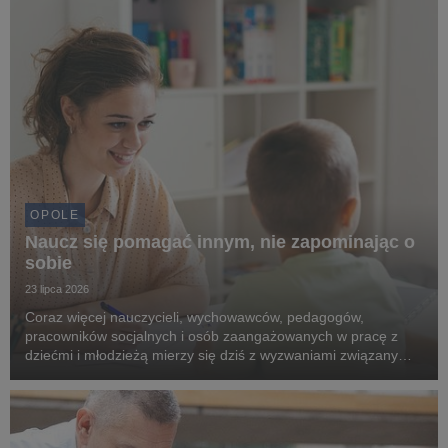
OPOLE
Naucz się pomagać innym, nie zapominając o
sobie
23 lipca 2026
Coraz więcej nauczycieli, wychowawców, pedagogów,
pracowników socjalnych i osób zaangażowanych w pracę z
dziećmi i młodzieżą mierzy się dziś z wyzwaniami związanymi
z pogarszającą się kondycją psychiczną młodych ludzi.
Rosnąca liczba kryzysów emocjonalnych sprawia, że sp...