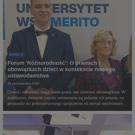
OPOLE
Forum 'Różnorodność': O prawach i
obowiązkach dzieci w kontekście nowego
ustawodawstwa
28 października 2024
Dzieci i młodzież mają wiele praw, ale również obowiązków. W
publicznej debacie często omawiane są jedynie ich prawa, co
prowadzi do jednostronnego spojrzenia na temat wychowania
młodego pokolenia. O blaskach i cieniach związanych z tym
zagadnieniem oraz o nowym ustawoda...