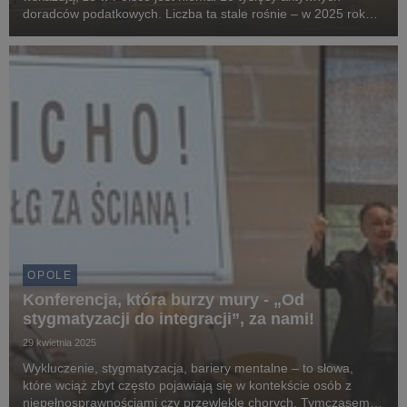
doradców podatkowych. Liczba ta stale rośnie – w 2025 roku
do zawodu dołączyło 82 nowych doradców, podczas gdy w
roku ubiegłym było to 375 osób, co stanowi wzrost o o...
OPOLE
Konferencja, która burzy mury - „Od
stygmatyzacji do integracji”, za nami!
29 kwietnia 2025
Wykluczenie, stygmatyzacja, bariery mentalne – to słowa,
które wciąż zbyt często pojawiają się w kontekście osób z
niepełnosprawnościami czy przewlekle chorych. Tymczasem,