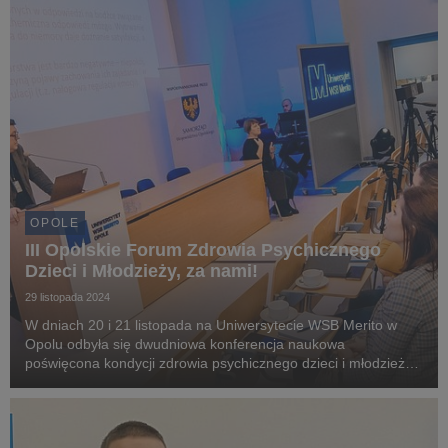
OPOLE
III Opolskie Forum Zdrowia Psychicznego
Dzieci i Młodzieży, za nami!
29 listopada 2024
W dniach 20 i 21 listopada na Uniwersytecie WSB Merito w
Opolu odbyła się dwudniowa konferencja naukowa
poświęcona kondycji zdrowia psychicznego dzieci i młodzieży.
Zainteresowanych konferencją było niemal 900 osób!