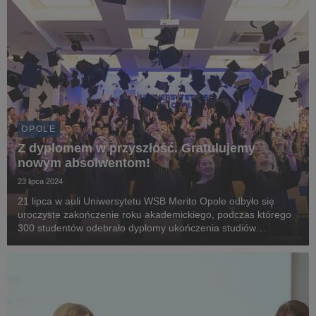
OPOLE
Z dyplomem w przyszłość. Gratulujemy
nowym absolwentom!
23 lipca 2024
21 lipca w auli Uniwersytetu WSB Merito Opole odbyło się
uroczyste zakończenie roku akademickiego, podczas którego
300 studentów odebrało dyplomy ukończenia studiów
wyższych. Wydarzenie było okazją do uhonorowania
wyróżniających się absolwentów, m.in. tych, którzy wykaza...