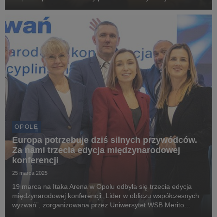
jak udowodniła nasza tegoroczna konferencja „Od
stygmatyzacji do integracji – podróż po równe szans...
OPOLE
Europa potrzebuje dziś silnych przywódców.
Za nami trzecia edycja międzynarodowej
konferencji
25 marca 2025
19 marca na Itaka Arena w Opolu odbyła się trzecia edycja
międzynarodowej konferencji „Lider w obliczu współczesnych
wyzwań”, zorganizowana przez Uniwersytet WSB Merito
Opole. W wydarzeniu wzięli udział eksperci, praktycy biznesu i