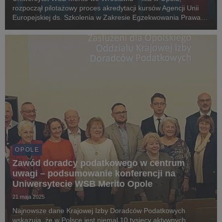
rozpoczął pilotażowy proces akredytacji kursów Agencji Unii
Europejskiej ds. Szkolenia w Zakresie Egzekwowania Prawa
(CEPOL).
OPOLE
Zawód doradcy podatkowego w centrum
uwagi – podsumowanie konferencji na
Uniwersytecie WSB Merito Opole
21 maja 2025
Najnowsze dane Krajowej Izby Doradców Podatkowych
wskazują, że w Polsce jest niemal 10 tysięcy aktywnych