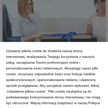
OPOLE
Uniwersytet WSB Merito Opole wzbogaca się
o profesjonalny sprzęt kryminalistyczny
Używamy plików cookie do działania naszej strony
internetowej, analizowania Twojego korzystania z naszych
24 czerwca 2024
usług, zarządzania Twoimi preferencjami online i
Studenci administracji i bezpieczeństwa wewnętrznego
personalizowania treści reklamowych. Akceptując nasze pliki
Uniwersytetu WSB Merito Opole zyskali nowe narzędzie do
nauki - profesjonalny stolik daktyloskopijny. Sprzęt o wartości 4
cookie, otrzymasz odpowiednie treści oraz funkcje mediów
tysięcy złotych został przekazany uczelni przez jedną z firm
społecznościowych, spersonalizowane reklamy i ulepszony
partnerskich.
sposób przeglądania. Aby zarządzać swoimi wyborami, kliknij
„Ustawienia plików cookie”. Pliki cookie niezbędne są do
podstawowego funkcjonowania strony internetowej i nie mogą
1
2
3
4
5
6
7
być odrzucone. Więcej informacji znajdziesz w naszej Polityce