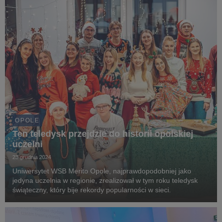
OPOLE
Ten teledysk przejdzie do historii opolskiej
uczelni
23 grudnia 2024
Uniwersytet WSB Merito Opole, najprawdopodobniej jako
jedyna uczelnia w regionie, zrealizował w tym roku teledysk
świąteczny, który bije rekordy popularności w sieci.