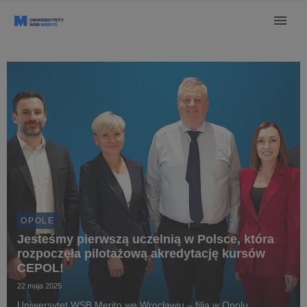
OPOLE
Jesteśmy pierwszą uczelnią w Polsce, która
rozpoczęła pilotażową akredytację kursów
CEPOL!
22 maja 2025
Uniwersytet WSB Merito we Wrocławiu – filia w Opolu,