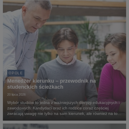
Rosnąca liczba kryzysów emocjonalnych sprawia, że sp...
OPOLE
Menedżer kierunku – przewodnik na
studenckich ścieżkach
20 lipca 2026
Wybór studiów to jedna z ważniejszych decyzji edukacyjnych i
zawodowych. Kandydaci oraz ich rodzice coraz częściej
zwracają uwagę nie tylko na sam kierunek, ale również na to,
jak uczelnia wspiera studentów na każdym etapie nauki. Na
Uniwersytecie WSB Merito Opole istotn...