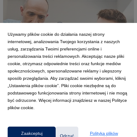
Używamy plików cookie do działania naszej strony
internetowej, analizowania Twojego korzystania z naszych
usług, zarządzania Twoimi preferencjami online i
personalizowania treści reklamowych. Akceptując nasze pliki
OPOLE
cookie, otrzymasz odpowiednie treści oraz funkcje mediów
Ponad 700 zorganizowanych praktyk, setki
społecznościowych, spersonalizowane reklamy i ulepszony
uczestników szkoleń i dziesiątki inicjatyw w
sposób przeglądania. Aby zarządzać swoimi wyborami, kliknij
jednym roku
„Ustawienia plików cookie”. Pliki cookie niezbędne są do
16 lipca 2026
podstawowego funkcjonowania strony internetowej i nie mogą
722 zrealizowane praktyki studenckie, 115 ofert pracy, ponad
być odrzucone. Więcej informacji znajdziesz w naszej Polityce
500 uczestników webinarów i szkoleń oraz ponad 40
plików cookie.
dedykowanych warsztatów z ekspertami dla uczniów szkół
partnerskich. To bilans roku akademickiego 2025/2026 w
Biurze Karier i Centrum Współpracy z Biznesem Uniw...
Zaakceptuj
Polityka plików
Odrzuć