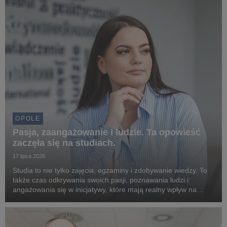
OPOLE
Pasja, zaangażowanie i ludzie. Ta opowieść
zaczęła się na studiach.
17 lipca 2026
Studia to nie tylko zajęcia, egzaminy i zdobywanie wiedzy. To
także czas odkrywania swoich pasji, poznawania ludzi i
angażowania się w inicjatywy, które mają realny wpływ na
otoczenie. Doskonale pokazuje to historia Gabrieli Nicpoń,
absolwentki Uniwerytetu WSB Merito Opo...