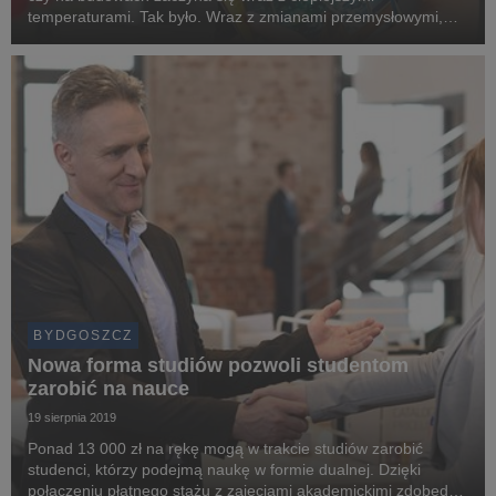
temperaturami. Tak było. Wraz z zmianami przemysłowymi,
technologicznymi, a ostatnio także klimatycznymi, sezon
oznacza już zupełnie co innego niż np. 50 lat temu....
BYDGOSZCZ
Nowa forma studiów pozwoli studentom
zarobić na nauce
19 sierpnia 2019
Ponad 13 000 zł na rękę mogą w trakcie studiów zarobić
studenci, którzy podejmą naukę w formie dualnej. Dzięki
połączeniu płatnego stażu z zajęciami akademickimi zdobędą