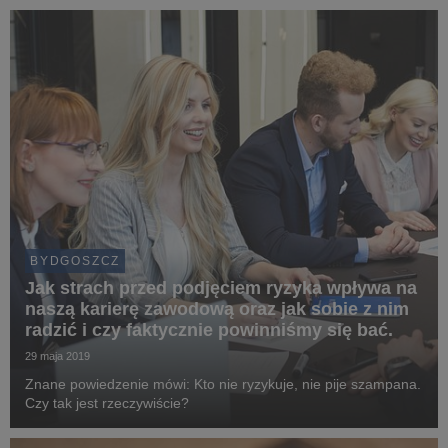
rewitalizacyjne.
BYDGOSZCZ
Jak strach przed podjęciem ryzyka wpływa na
naszą karierę zawodową oraz jak sobie z nim
radzić i czy faktycznie powinniśmy się bać.
29 maja 2019
Znane powiedzenie mówi: Kto nie ryzykuje, nie pije szampana.
Czy tak jest rzeczywiście?