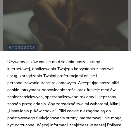
BYDGOSZCZ
Jak nie zostać intelektualnym piratem? Czyli
krótki przewodnik po prawie autorskim.
Używamy plików cookie do działania naszej strony
internetowej, analizowania Twojego korzystania z naszych
26 kwietnia 2018
usług, zarządzania Twoimi preferencjami online i
Ostatni tydzień kwietnia ma w kalendarzu dwie ważne daty:
personalizowania treści reklamowych. Akceptując nasze pliki
Światowy Dzień Książki i Praw Autorskich oraz Dzień
Własności Intelektualnej. Nie ulega wątpliwości, że
cookie, otrzymasz odpowiednie treści oraz funkcje mediów
obowiązkiem każdego czytelnika korzystającego z cudzej
społecznościowych, spersonalizowane reklamy i ulepszony
twórczości jest poszanowanie praw własności intelektua...
sposób przeglądania. Aby zarządzać swoimi wyborami, kliknij
„Ustawienia plików cookie”. Pliki cookie niezbędne są do
podstawowego funkcjonowania strony internetowej i nie mogą
2
3
4
5
6
7
8
być odrzucone. Więcej informacji znajdziesz w naszej Polityce