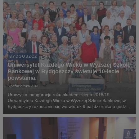
BYDGOSZCZ
Uniwersytet Każdego Wieku w Wyższej Szkole
Bankowej w Bydgoszczy świętuje 10-lecie
powstania.
5 października 2018
Uroczysta inauguracja roku akademickiego 2018/19
Uniwersytetu Każdego Wieku w Wyższej Szkole Bankowej w
Bydgoszczy rozpocznie się we wtorek 9 października o godz.
16:30. Inauguracja będzie wyjątkowa, ponieważ połączona z
obchodami 10-lecia powstania uniwersytetu.