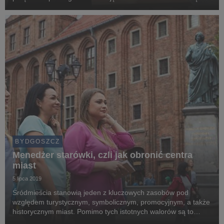
wiedzę i cenne doświadczenie zawodowe. Studia dualne
zyskują coraz większą popularność, bo korzystają...
BYDGOSZCZ
Menedżer starówki, czli jak obronić centra
miast
5 lipca 2019
Śródmieścia stanowią jeden z kluczowych zasobów pod
względem turystycznym, symbolicznym, promocyjnym, a także
historycznym miast. Pomimo tych istotnych walorów są to
miejsca, w których występują złożone problemy