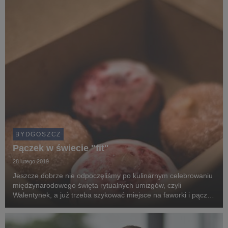
BYDGOSZCZ
Pączek w świecie "fit"
28 lutego 2019
Jeszcze dobrze nie odpoczęliśmy po kulinarnym celebrowaniu
międzynarodowego święta rytualnych umizgów, czyli
Walentynek, a już trzeba szykować miejsce na faworki i pączki.
Nic w tym nadzwyczajnego, ponieważ jedzenie słodkości ma w
Polsce bardzo bogatą tradycję.