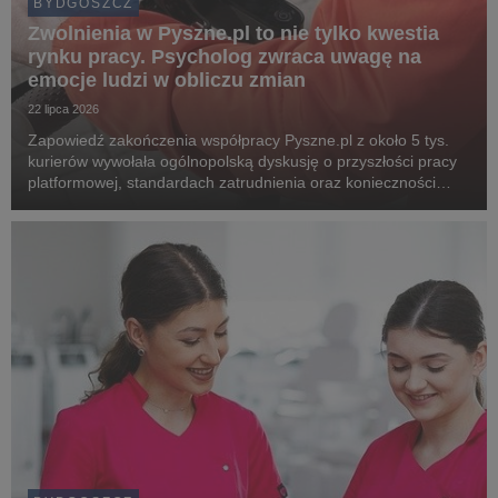
BYDGOSZCZ
Zwolnienia w Pyszne.pl to nie tylko kwestia
rynku pracy. Psycholog zwraca uwagę na
emocje ludzi w obliczu zmian
22 lipca 2026
Zapowiedź zakończenia współpracy Pyszne.pl z około 5 tys.
kurierów wywołała ogólnopolską dyskusję o przyszłości pracy
platformowej, standardach zatrudnienia oraz konieczności
wdrożenia unijnych regulacji chroniących pracowników.
Związkowcy alarmują, że planowane zmiany m...