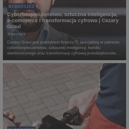
BYDGOSZCZ
Cyberbezpieczeństwo, sztuczna inteligencja,
e-commerce i transformacja cyfrowa | Cezary
Graul
28 lipca 2026
Cezary Graul jest praktykiem branży IT, specjalistą w zakresie
cyberbezpieczeństwa, sztucznej inteligencji, handlu
elektronicznego oraz transformacji cyfrowej przedsiębiorstw.
Związany z Uniwersytetem WSB Merito Bydgoszcz, gdzie dzieli
się swoją wiedzą i doświadczeniem z...