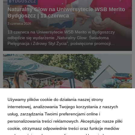
BYDGOSZCZ
Naturalny Glow na Uniwersytecie WSB Merito
Bydgoszcz | 13 czerwca
3 czerwca 2026
13 czerwca na Uniwersytecie WSB Merito w Bydgoszczy
odbędzie się wydarzenie „Naturalny Glow: Świadoma
Pielęgnacja i Zdrowy Styl Życia”, poświęcone promocji
zdrowia, świadomej pielęgnacji oraz nowoczesnych trendów w
branży beauty.
Używamy plików cookie do działania naszej strony
internetowej, analizowania Twojego korzystania z naszych
usług, zarządzania Twoimi preferencjami online i
personalizowania treści reklamowych. Akceptując nasze pliki
cookie, otrzymasz odpowiednie treści oraz funkcje mediów
BYDGOSZCZ