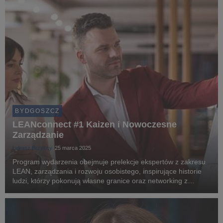
BYDGOSZCZ
LEANconnect #1 Kaizen i Nowoczesne
Zarządzanie
Łukasz Brzykcy
25 marca 2025
Program wydarzenia obejmuje prelekcje ekspertów z zakresu
LEAN, zarządzania i rozwoju osobistego, inspirujące historie
ludzi, którzy pokonują własne granice oraz networking z
praktykami, którzy każdego dnia wdrażają usprawnienia w
firmach.