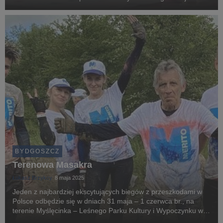
Obszary takie jak rozwój kompetencji pracowników,
kształtowanie kultury organizacyjnej, wellbeing...
BYDGOSZCZ
Terenowa Masakra
Łukasz Brzykcy
8 maja 2025
Jeden z najbardziej ekscytujących biegów z przeszkodami w
Polsce odbędzie się w dniach 31 maja – 1 czerwca br., na
terenie Myślęcinka – Leśnego Parku Kultury i Wypoczynku w
Bydgoszczy. Event od lat (bowiem wystartuje po raz