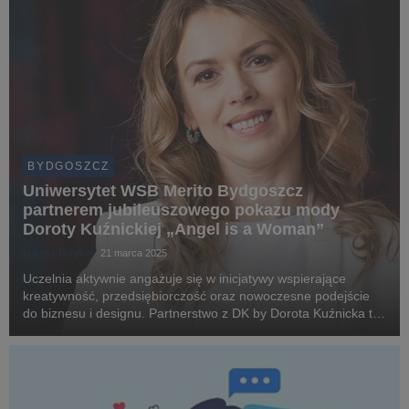
BYDGOSZCZ
Uniwersytet WSB Merito Bydgoszcz
partnerem jubileuszowego pokazu mody
Doroty Kuźnickiej „Angel is a Woman”
Łukasz Brzykcy
21 marca 2025
Uczelnia aktywnie angażuje się w inicjatywy wspierające
kreatywność, przedsiębiorczość oraz nowoczesne podejście
do biznesu i designu. Partnerstwo z DK by Dorota Kuźnicka to
doskonała okazja do pokazania, jak edukacja może łączyć się
ze światem mody i innowacji.