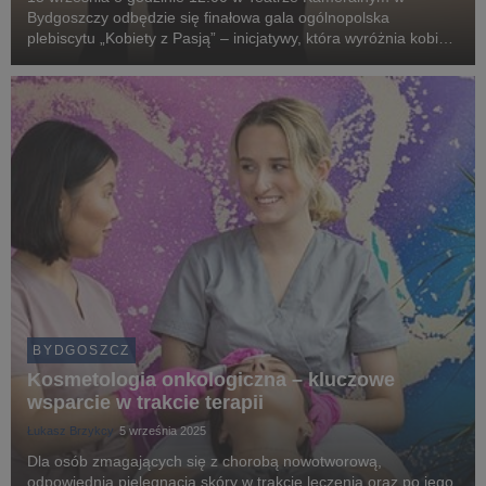
Bydgoszczy odbędzie się finałowa gala ogólnopolska
plebiscytu „Kobiety z Pasją” – inicjatywy, która wyróżnia kobiety
z niepełnosprawnościami aktywnie działające w różnych
obszarach życia społecznego.
BYDGOSZCZ
Kosmetologia onkologiczna – kluczowe
wsparcie w trakcie terapii
Łukasz Brzykcy
5 września 2025
Dla osób zmagających się z chorobą nowotworową,
odpowiednia pielęgnacja skóry w trakcie leczenia oraz po jego