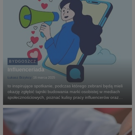
BYDGOSZCZ
Influenceriada
Łukasz Brzykcy
16 marca 2025
to inspirujące spotkanie, podczas którego zebrani będą mieli
okazję zgłębić tajniki budowania marki osobistej w mediach
społecznościowych, poznać kulisy pracy influencerów oraz
zdobyć praktyczną wiedzę na temat marketingu
internetowego, grafiki i prawnych aspektów prowad...