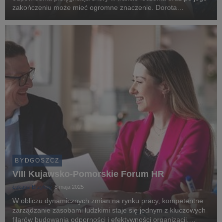
zakończeniu może mieć ogromne znaczenie. Dorota
Rybarczyk, specjalistka z zakresu kosmetologii onkologicznej z
Uniwersytetu WSB Merito w Bydgoszczy, opowiada o w...
BYDGOSZCZ
​VIII Kujawsko-Pomorskie Forum HR
Łukasz Brzykcy
8 maja 2025
W obliczu dynamicznych zmian na rynku pracy, kompetentne
zarządzanie zasobami ludzkimi staje się jednym z kluczowych
filarów budowania odporności i efektywności organizacji.