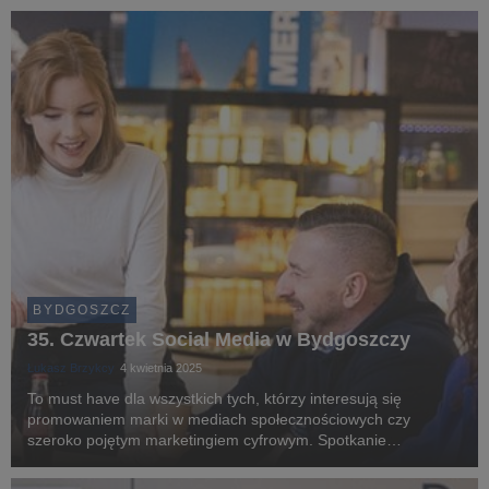
dziewiętnasty) przyciąga setki uczestników spra...
BYDGOSZCZ
35. Czwartek Social Media w Bydgoszczy
Łukasz Brzykcy
4 kwietnia 2025
To must have dla wszystkich tych, którzy interesują się
promowaniem marki w mediach społecznościowych czy
szeroko pojętym marketingiem cyfrowym. Spotkanie
branżystów odbędzie się 10 kwietnia br., o godz. 17:00, w
murach Uniwersytetu WSB Merito Bydgoszcz - głównego