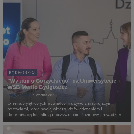
partne...
BYDGOSZCZ
"Wybitni u Gorzyckiego" na Uniwersytecie
WSB Merito Bydgoszcz
Łukasz Brzykcy
4 kwietnia 2025
to seria wyjątkowych wywiadów na żywo z inspirującymi
postaciami, które swoją wiedzą, doświadczeniem i
determinacją kształtują rzeczywistość. Rozmowy prowadzone
są bez kompromisów, z dociekliwymi pytaniami i pełnym
zaangażowaniem – wszystko po to, aby dostarczyć uczestni...