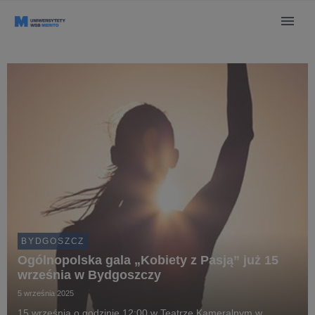
BYDGOSZCZ
Ogólnopolska gala „Kobiety z Pasją” już 15
września w Bydgoszczy
5 września 2025
15 września o godzinie 12:00 w Teatrze Kameralnym w