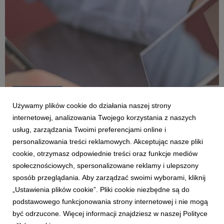
BYDGOSZCZ
Śniadanie Biznesowe
Używamy plików cookie do działania naszej strony
internetowej, analizowania Twojego korzystania z naszych
Łukasz Brzykcy
6 marca 2025
usług, zarządzania Twoimi preferencjami online i
To nie tylko okazja do nawiązania cennych kontaktów, lecz
personalizowania treści reklamowych. Akceptując nasze pliki
także szansa na rozwój kompetencji w zakresie efektywnego
zarządzania zespołem, budowania silnych i partnerskich relacji
cookie, otrzymasz odpowiednie treści oraz funkcje mediów
oraz zwiększania poziomu efektywności w miejscu pracy.
społecznościowych, spersonalizowane reklamy i ulepszony
Spotkanie odbędzie się 11 marca br. w...
sposób przeglądania. Aby zarządzać swoimi wyborami, kliknij
„Ustawienia plików cookie”. Pliki cookie niezbędne są do
podstawowego funkcjonowania strony internetowej i nie mogą
1
2
3
4
5
6
7
być odrzucone. Więcej informacji znajdziesz w naszej Polityce