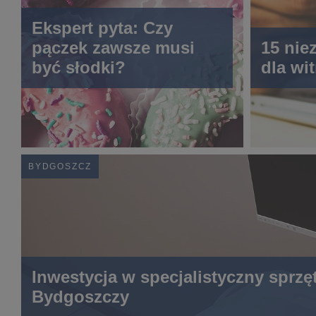
Ekspert pyta: Czy
pączek zawsze musi
15 nie
być słodki?
dla wi
BYDGOSZCZ
Inwestycja w specjalistyczny sprz
Bydgoszczy