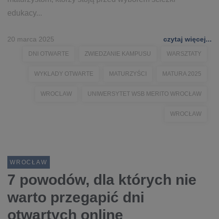
edukacy...
20 marca 2025
czytaj więcej...
DNI OTWARTE
ZWIEDZANIE KAMPUSU
WARSZTATY
WYKLADY OTWARTE
MATURZYŚCI
MATURA 2025
WROCLAW
UNIWERSYTET WSB MERITO WROCŁAW
WROCŁAW
WROCŁAW
7 powodów, dla których nie
warto przegapić dni
otwartych online