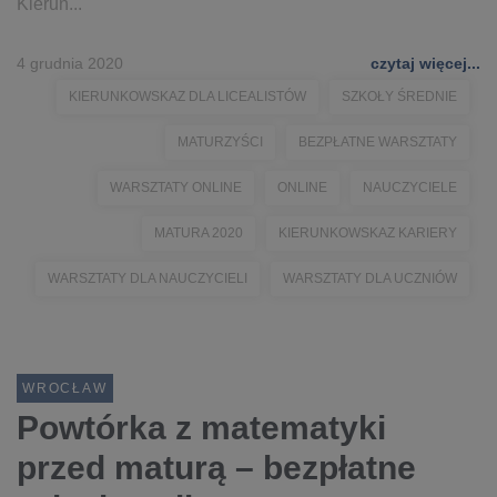
Kierun...
4 grudnia 2020
czytaj więcej...
KIERUNKOWSKAZ DLA LICEALISTÓW
SZKOŁY ŚREDNIE
MATURZYŚCI
BEZPŁATNE WARSZTATY
WARSZTATY ONLINE
ONLINE
NAUCZYCIELE
MATURA 2020
KIERUNKOWSKAZ KARIERY
WARSZTATY DLA NAUCZYCIELI
WARSZTATY DLA UCZNIÓW
WROCŁAW
Powtórka z matematyki
przed maturą – bezpłatne