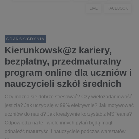
LIVE
FACEBOOK
GDAŃSK/GDYNIA
Kierunkowsk@z kariery,
bezpłatny, przedmaturalny
program online dla uczniów i
nauczycieli szkół średnich
Czy można się dobrze stresować? Czy wielozadaniowość
jest zła? Jak uczyć się w 99% efektywnie? Jak motywować
uczniów do nauki? Jak kreatywnie korzystać z MSTeams?
Odpowiedzi na te i wiele innych pytań będą mogli
odnaleźć maturzyści i nauczyciele podczas warsztatów