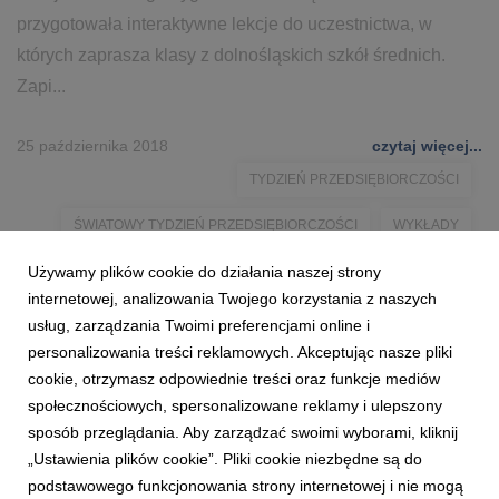
przygotowała interaktywne lekcje do uczestnictwa, w
których zaprasza klasy z dolnośląskich szkół średnich.
Zapi...
25 października 2018
czytaj więcej...
TYDZIEŃ PRZEDSIĘBIORCZOŚCI
ŚWIATOWY TYDZIEŃ PRZEDSIĘBIORCZOŚCI
WYKŁADY
Używamy plików cookie do działania naszej strony
WARSZTATY
GRY
VR
MATURA
MATURA 2019
internetowej, analizowania Twojego korzystania z naszych
WSB WROCŁAW
WSB WROCLAW
GIANT LAZER
usług, zarządzania Twoimi preferencjami online i
personalizowania treści reklamowych. Akceptując nasze pliki
PACK RAGE
MATURZYŚCI
BEZPŁATNE
cookie, otrzymasz odpowiednie treści oraz funkcje mediów
społecznościowych, spersonalizowane reklamy i ulepszony
sposób przeglądania. Aby zarządzać swoimi wyborami, kliknij
„Ustawienia plików cookie”. Pliki cookie niezbędne są do
podstawowego funkcjonowania strony internetowej i nie mogą