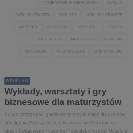
TYDZIEŃ PRZEDSIĘBIORCZOŚCI
WYKŁAD
WYKŁAD OTWARTY
WYKŁADY
WYKŁADY OTWARTE
WARSZTAT
WARSZTATY
BEZPŁATNE
MATURA
MATURA 2020
MATURZYŚCI
WROCŁAW
WROCŁAWIU
WSB WROCLAW
WSB WROCŁAW
WROCŁAW
Wykłady, warsztaty i gry
biznesowe dla maturzystów
Ponad czterdzieści godzin bezpłatnych zajęć dla uczniów
udostępnia Wyższa Szkoła Bankowa we Wrocławiu z
okazji Światowego Tygodnia Przedsiębiorczości. Uczelnia