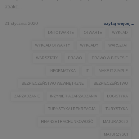
atrakc...
21 stycznia 2020
czytaj więcej...
DNI OTWARTE
OTWARTE
WYKŁAD
WYKŁAD OTWARTY
WYKŁADY
WARSZTAT
WARSZTATY
PRAWO
PRAWO W BIZNESIE
INFORMATYKA
IT
MAKE IT SIMPLE
BEZPIECZEŃSTWO WEWNĘTRZNE
BEZPIECZEŃSTWO
ZARZĄDZANIE
INŻYNIERIA ZARZĄDZANIA
LOGISTYKA
TURYSTYKA I REKREACJA
TURYSTYKA
FINANSE I RACHUNKOWOŚĆ
MATURA 2020
MATURZYŚCI