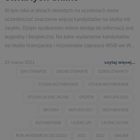
W tym roku w dniach otwartych na uczelniach może
uczestniczyć znaczenie więcej kandydatów na studia niż
zwykle. Dzięki spotkaniom online dostęp do informacji jest
wygodny i bezpieczny. Na takie wydarzenie kandydatów
na studia licencjackie i inżynierskie zaprasza WSB we W...
23 marca 2021
czytaj więcej...
DNI OTWARTE
DRZWI OTWARTE
DZIEŃ OTWARTY
STUDIA INŻYNIERSKIE
STUDIA INZYNIERSKIE
STUDIA LICENCJACKIE
OFERTA
MATURA 2021
MATURA
MATURZYŚCI
INŻYNIERSKIE
INZYNIERSKIE
LICENCJAT
LICENCJACKIE
ROK AKADEMICKI 2021/2022
2021
2022
ONLINE