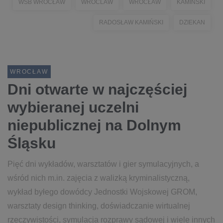
WSB WROCŁAW
WROCLAW
WROCŁAW
KAMIŃSKI
RADOSŁAW KAMIŃSKI
DZIEKAN
WROCŁAW
Dni otwarte w najczęściej
wybieranej uczelni
niepublicznej na Dolnym
Śląsku
Pięć dni wykładów, warsztatów i gier symulacyjnych, a
wśród nich m.in. zajęcia z walizką kryminalistyczną,
wykład byłego dowódcy Jednostki Wojskowej GROM,
warsztaty design thinking, doświadczanie wirtualnej
rzeczywistości, symulacja rozprawy sądowej i wiele innych