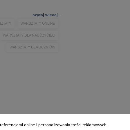
czytaj więcej...
SZTATY
WARSZTATY ONLINE
WARSZTATY DLA NAUCZYCIELI
WARSZTATY DLA UCZNIÓW
referencjami online i personalizowania treści reklamowych.