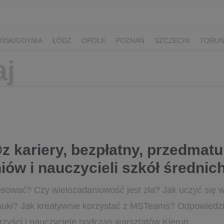
ŃSK/GDYNIA
ŁÓDŹ
OPOLE
POZNAŃ
SZCZECIN
TORU
 kariery, bezpłatny, przedmat
niów i nauczycieli szkół średnic
esować? Czy wielozadaniowość jest zła? Jak uczyć się 
ki? Jak kreatywnie korzystać z MSTeams? Odpowiedzi n
zyści i nauczyciele podczas warsztatów Kierun...