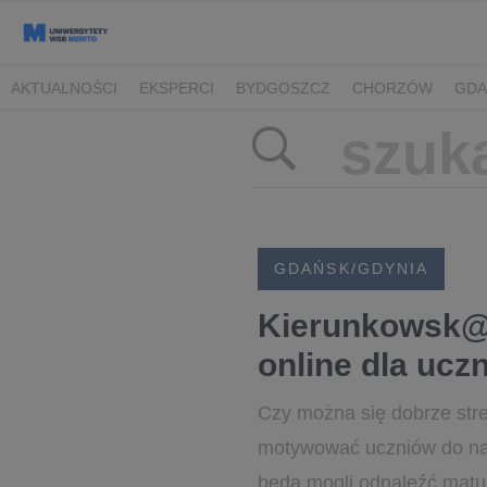
AKTUALNOŚCI
EKSPERCI
BYDGOSZCZ
CHORZÓW
GDA
TORUŃ/BYDGOSZCZ
GDAŃSK/GDYNIA
Kierunkowsk@z
online dla ucz
Czy można się dobrze str
motywować uczniów do nau
będą mogli odnaleźć matur