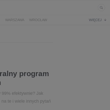
Ń
WARSZAWA
WROCŁAW
WIĘCEJ
uralny program
h
w 99% efektywnie? Jak
a te i wiele innych pytań