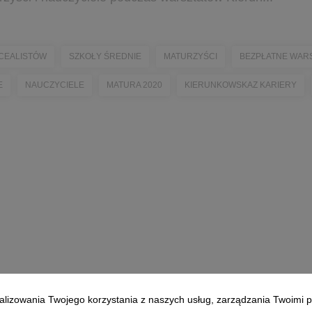
ICEALISTÓW
SZKOŁY ŚREDNIE
MATURZYŚCI
BEZPŁATNE WAR
E
NAUCZYCIELE
MATURA 2020
KIERUNKOWSKAZ KARIERY
alizowania Twojego korzystania z naszych usług, zarządzania Twoimi p