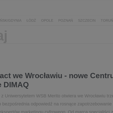
ŃSK/GDYNIA
ŁÓDŹ
OPOLE
POZNAŃ
SZCZECIN
TORU
pact we Wrocławiu - nowe Cent
e DIMAQ
 z Uniwersytetem WSB Merito otwiera we Wrocławiu trz
 bezpośrednia odpowiedź na rosnące zapotrzebowanie 
ekspertów marketingu cyfrowego. Od marca specjaliści z.