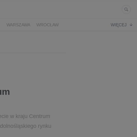
Ń
WARSZAWA
WROCŁAW
WIĘCEJ
rum
ecie w kraju Centrum
dolnośląskiego rynku
..