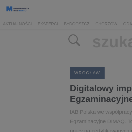
AKTUALNOŚCI
EKSPERCI
BYDGOSZCZ
CHORZÓW
GDA
TORUŃ/BYDGOSZCZ
WROCŁAW
Digitalowy im
Egzaminacyjn
IAB Polska we współpracy
Egzaminacyjne DIMAQ. To
pracy na certyfikowanych 