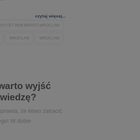
czytaj więcej...
RSYTET WSB MERITO WROCLAW
WROCŁAW
WROCLAW
 warto wyjść
 wiedzę?
sprawia, że łatwo zatracić
ego! W dobie