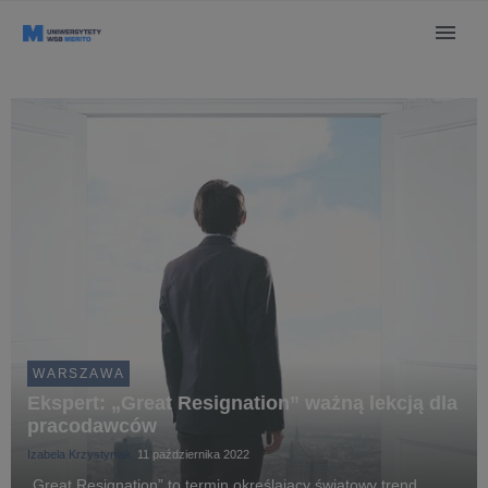
WARSZAWA
Ekspert: „Great Resignation” ważną lekcją dla
pracodawców
Izabela Krzystyniak
11 października 2022
„Great Resignation” to termin określający światowy trend