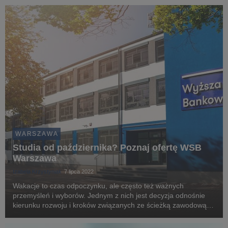
2020 roku przeciętny kredytobiorca wy...
WARSZAWA
Studia od października? Poznaj ofertę WSB
Warszawa
Izabela Krzystyniak
7 lipca 2022
Wakacje to czas odpoczynku, ale często też ważnych
przemyśleń i wyborów. Jednym z nich jest decyzja odnośnie
kierunku rozwoju i kroków związanych ze ścieżką zawodową.
Bez względu na to, czy pierwsze doświadczenia ma się już za
sobą i planuje się poszerzyć swoją wiedzę lu...