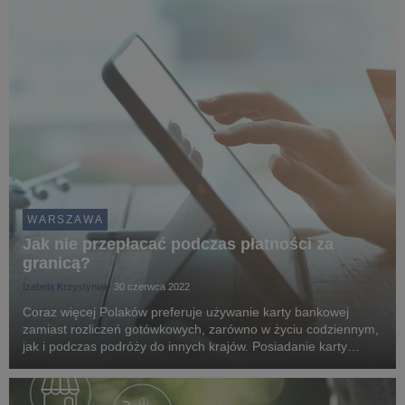
WARSZAWA
Jak nie przepłacać podczas płatności za
granicą?
Izabela Krzystyniak
30 czerwca 2022
Coraz więcej Polaków preferuje używanie karty bankowej
zamiast rozliczeń gotówkowych, zarówno w życiu codziennym,
jak i podczas podróży do innych krajów. Posiadanie karty
płatniczej podczas zagranicznych wyjazdów pozwala
bezpiecznie transportować pieniądze oraz kontrolow...