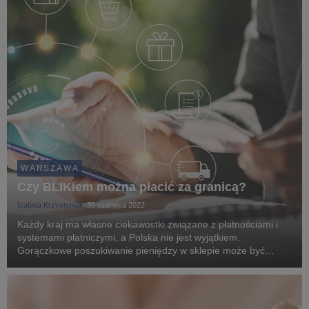
WARSZAWA
Czy BLIKiem można płacić za granicą?
Izabela Krzystyniak
30 czerwca 2022
Każdy kraj ma własne ciekawostki związane z płatnościami i
systemami płatniczymi, a Polska nie jest wyjątkiem.
Gorączkowe poszukiwanie pieniędzy w sklepie może być
frustrujące, nie wspominając o ryzyku noszenia przy sobie
gotówki. Dlatego też z inicjatywy kilku polskich ...