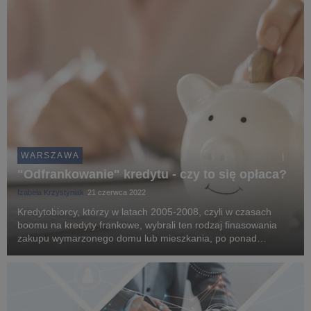
WARSZAWA
"Odfrankowanie" kredytu - czy to się opłaca?
Izabela Krzystyniak
21 czerwca 2022
Kredytobiorcy, którzy w latach 2005-2008, czyli w czasach
boomu na kredyty frankowe, wybrali ten rodzaj finasowania
zakupu wymarzonego domu lub mieszkania, po ponad
dekadzie walk z bankami, podpierając się licznymi
pozytywnymi wyrokami sądowymi oraz wyrokiem TSUE, mają
m...