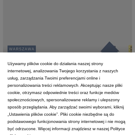
WARSZAWA
Stała czy zmienna stopa procentowa? - oto
pytanie każdego kredytobiorcy
Używamy plików cookie do działania naszej strony
internetowej, analizowania Twojego korzystania z naszych
Izabela Krzystyniak
25 maja 2022
usług, zarządzania Twoimi preferencjami online i
Zapadła decyzja - czas kupić własne M. Nieważne czy chodzi
personalizowania treści reklamowych. Akceptując nasze pliki
o zgrabną kawalerkę, czy rodzinny dom z ogrodem, za każdą
nieruchomość należy niemało zapłacić, często posiłkując się
cookie, otrzymasz odpowiednie treści oraz funkcje mediów
kredytem. Pojawia się tylko pytanie - stała czy zmienna stopa
społecznościowych, spersonalizowane reklamy i ulepszony
procentowa? Które ryzyko wybrać?...
sposób przeglądania. Aby zarządzać swoimi wyborami, kliknij
„Ustawienia plików cookie”. Pliki cookie niezbędne są do
podstawowego funkcjonowania strony internetowej i nie mogą
4
5
6
7
8
9
10
być odrzucone. Więcej informacji znajdziesz w naszej Polityce