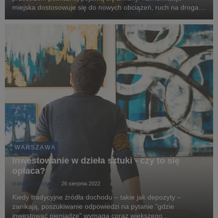
miejska dostosowuje się do nowych obciążeń, ruch na drogach
się wzmaga, więcej ludzi pojawia się w miejscach publicznych.
Rodzice kupują przybory szkolne oraz ...
WARSZAWA
Inwestowanie w dzieła sztuki - czy to się
opłaca?
Izabela Krzystyniak
26 sierpnia 2022
Kiedy tradycyjne źródła dochodu – takie jak depozyty –
zanikają, poszukiwanie odpowiedzi na pytanie "gdzie
inwestować pieniądze" wymaga coraz większego