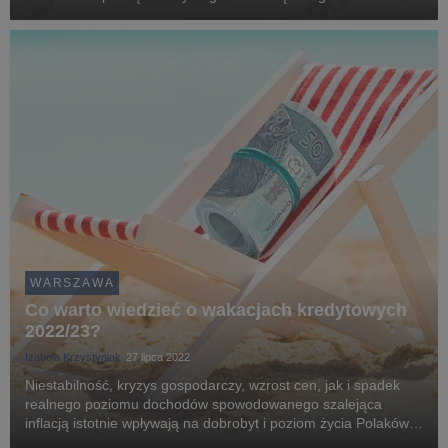
zaangażowania i wiedzy. O najpopularniejszych aktywach,
takich jak np. papiery wartościowe, złoto czy ropa naftowa
możn...
WARSZAWA
Co warto wiedzieć o wakacjach kredytowych
2022/23?
Izabela Krzystyniak
27 lipca 2022
Niestabilność, kryzys gospodarczy, wzrost cen, jak i spadek
realnego poziomu dochodów spowodowanego szalejąca
inflacją istotnie wpływają na dobrobyt i poziom życia Polaków.
Sytuację finansową pogarszają również zaciągnięte kredyty. W