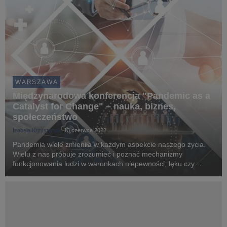
WARSZAWA
Międzynarodowa konferencja "Pandemic as a
Catalyst for Change" – nauka, biznes,
społeczeństwo
Izabela Krzystyniak
13 czerwca 2022
Pandemia wiele zmieniła w każdym aspekcie naszego życia.
Wielu z nas próbuje zrozumieć i poznać mechanizmy
funkcjonowania ludzi w warunkach niepewności, lęku czy
ograniczeń relacyjnych i komunikacyjnych. To wiedza, która
pozwoli przygotować się na przyszłość, zarówno ze ...