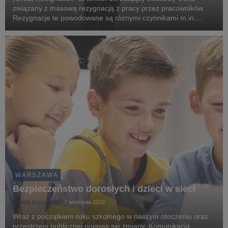
związany z masową rezygnacją z pracy przez pracowników.
Rezygnacje te powodowane są różnymi czynnikami m.in.
frustracją z powodu warunków pracy i płacy w firmach,
sposobem traktowania pracowników przez pracodawców ...
WARSZAWA
Bezpieczeństwo dorosłych i dzieci w sieci
Izabela Krzystyniak
7 września 2022
Wraz z początkiem roku szkolnego w naszym otoczeniu oraz
przestrzeni publicznej pojawią się zmiany. Komunikacja