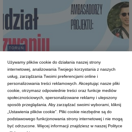
TORUŃ
Jak latem wygrać nagrody za 24 tys. zł?
Startując w turnieju esportowym!
Używamy plików cookie do działania naszej strony
internetowej, analizowania Twojego korzystania z naszych
18 lipca 2022
usług, zarządzania Twoimi preferencjami online i
Tego lata dla wszystkich fanów turniejów komputerowych, a
personalizowania treści reklamowych. Akceptując nasze pliki
szczególnie gry League of Legends, pojawiła się szansa na
udział w świetniej zabawie i wygranie super nagród.
cookie, otrzymasz odpowiednie treści oraz funkcje mediów
społecznościowych, spersonalizowane reklamy i ulepszony
sposób przeglądania. Aby zarządzać swoimi wyborami, kliknij
„Ustawienia plików cookie”. Pliki cookie niezbędne są do
podstawowego funkcjonowania strony internetowej i nie mogą
1
2
3
4
5
6
7
być odrzucone. Więcej informacji znajdziesz w naszej Polityce