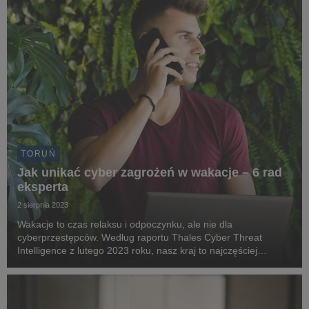
TORUŃ
Jak unikać cyber zagrożeń w wakacje – 6 rad
eksperta
2 sierpnia 2023
Wakacje to czas relaksu i odpoczynku, ale nie dla
cyberprzestępców. Według raportu Thales Cyber Threat
Intelligence z lutego 2023 roku, nasz kraj to najczęściej
atakowane państwo w cyberprzestrzeni w Unii Europejskiej.
Tylko w 2022 roku CERT Polska, czyli zespół reagowan...