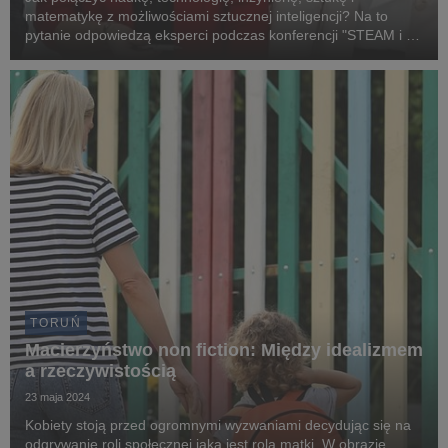
matematykę z możliwościami sztucznej inteligencji? Na to
pytanie odpowiedzą eksperci podczas konferencji "STEAM i AI
w edukacji”, która odbędzie się 3 lutego 2025 roku na
Uniwersytecie WSB Merito w Toruniu.
TORUŃ
Macierzyństwo non fiction: Między idealizmem
a rzeczywistością
23 maja 2024
Kobiety stoją przed ogromnymi wyzwaniami decydując się na
odgrywanie roli społecznej jaką jest rola matki. W obrazie