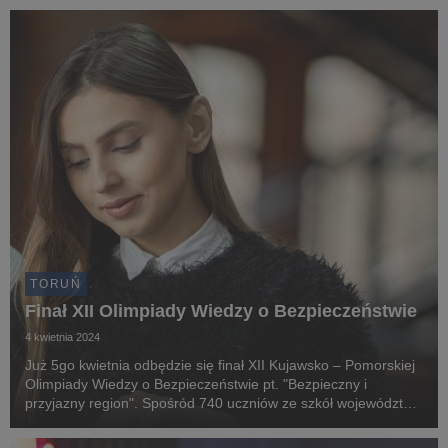
Toruniu.
TORUŃ
Finał XII Olimpiady Wiedzy o Bezpieczeństwie
4 kwietnia 2024
Już 5go kwietnia odbędzie się finał XII Kujawsko – Pomorskiej
Olimpiady Wiedzy o Bezpieczeństwie pt. "Bezpieczny i
przyjazny region". Spośród 740 uczniów ze szkół województwa
kujawsko-pomorskiego, zostanie wyłoniony zwycięzca, który
odbierze nagrodę główną – indeks na st...