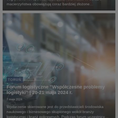
macierzyństwa obowiązują coraz bardziej złożone
oczekiwania, przesiąknięte normami społecznymi i ideologiami
kulturowymi.
TORUŃ
Forum logistyczne "Współczesne problemy
logistyki" | 20-21 maja 2024 r.
7 maja 2024
Wydarzenie skierowane jest do przedstawicieli środowiska
naukowego i biznesowego skupionego wokół branży
logistycznej i branż pokrewnych. Podczas forum uczestnicy