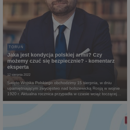
TORUŃ
Jaka jest kondycja polskiej armii? Czy
możemy czuć się bezpiecznie? - komentarz
eksperta
12 sierpnia 2022
Święto Wojska Polskiego obchodzimy 15 sierpnia, w dniu
upamiętniającym zwycięstwo nad bolszewicką Rosją w wojnie
1920 r. Aktualna rocznica przypadła w czasie wciąż toczącej
się wojny obronnej w Ukrainie. Pomimo potężnej przewagi
Federacji Rosyjskiej, agresorowi nadal nie...