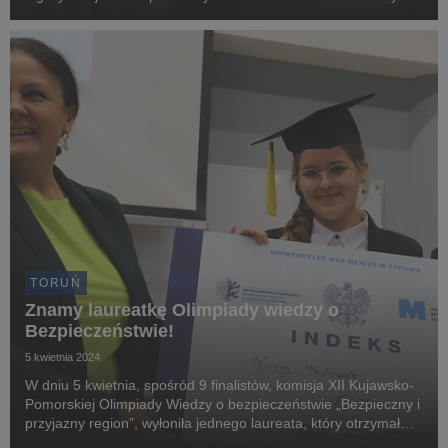
będą mieli okazję do dyskusji nad kierunkami oraz
perspektywami dalszego rozwoju logistyki w praktyce i teor...
TORUŃ
Znamy laureatkę Olimpiady wiedzy o
Bezpieczeństwie!
5 kwietnia 2024
W dniu 5 kwietnia, spośród 9 finalistów, komisja XII Kujawsko-
Pomorskiej Olimpiady Wiedzy o bezpieczeństwie „Bezpieczny i
przyjazny region”, wyłoniła jednego laureata, który otrzymał
Indeks na studiach I stopnia na Uniwersytecie WSB Merito w