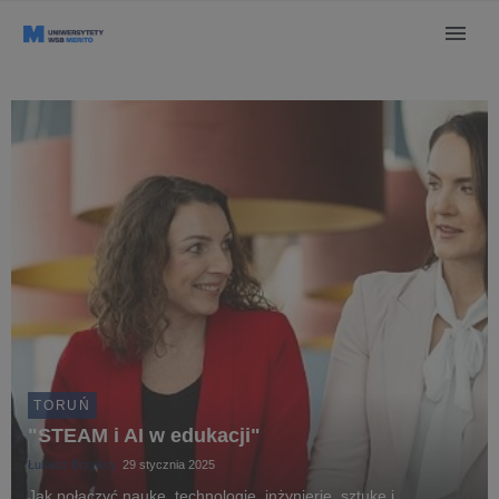
TORUŃ
"STEAM i AI w edukacji"
Łukasz Brzykcy
29 stycznia 2025
Jak połączyć naukę, technologię, inżynierię, sztukę i