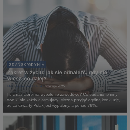
GDAŃSK/GDYNIA
Zakręt w życiu: jak się odnaleźć, gdy nie
wiesz, co dalej?
Marta Rybacka-Odolińska
7 lutego 2025
Ilu z nas cierpi na wypalenie zawodowe? Co badanie to inny
wynik, ale każdy alarmujący. Można przyjąć ogólną konkluzję,
że co czwarty Polak jest wypalony, a ponad 78%
ankietowanych (UCE Research, epsycholodzy.pl) deklaruje
występowanie przynajmniej jednego z kilkunastu s...