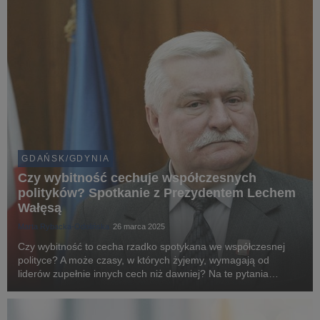
GDAŃSK/GDYNIA
Czy wybitność cechuje współczesnych
polityków? Spotkanie z Prezydentem Lechem
Wałęsą
Marta Rybacka-Odolińska
26 marca 2025
Czy wybitność to cecha rzadko spotykana we współczesnej
polityce? A może czasy, w których żyjemy, wymagają od
liderów zupełnie innych cech niż dawniej? Na te pytania
odpowie Prezydent Lech Wałęsa podczas spotkania na
Uniwersytecie WSB Merito w Gdańsku.