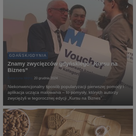
GDAŃSK/GDYNIA
Znamy zwycięzców gdyńskiego „Kursu na
Biznes”
Katarzyna Mejna
20 grudnia 2024
Niekonwencjonalny sposób popularyzacji pierwszej pomocy i
aplikacja ucząca malowania – to pomysły, których autorzy
zwyciężyli w tegorocznej edycji „Kursu na Biznes”
organizowanego przez miasto Gdynia. Uniwersytet WSB
Merito Gdynia jest partnerem głównym konkursu.