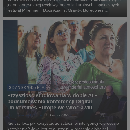
jedno z najważniejszych wydarzeń kulturalnych i społecznych –
festiwal Millennium Docs Against Gravity, którego jest
oficjalnym partnerem. W ramach 22. edycji festiwalu
zapraszamy na seans filmu „Grabież” i towa...
GDAŃSK/GDYNIA
Przyszłość studiowania w dobie AI –
podsumowanie konferencji Digital
Universities Europe we Wrocławiu
Marta Rybacka-Odolińska
16 kwietnia 2025
Nie czy lecz jak korzystać ze sztucznej inteligencji w procesie
kształcenia? Jaka jest rola uczelni w procesie globalnej