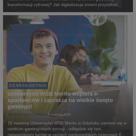
transformacji cyfrowej? Jak digitalizacja zmieni przyszłość
uczenia i nauczania?
GDAŃSK/GDYNIA
Uniwersytet WSB Merito wspiera e-
sportowców i zaprasza na wielkie święto
gamingu!
Marta Rybacka-Odolińska
8 kwietnia 2025
16 kwietnia Uniwersytet WSB Merito w Gdańsku zamieni się w
centrum gamingowych emocji - odbędzie się tam
najważniejszy turniej w ramach ogólnopolskich rozgrywek EDU