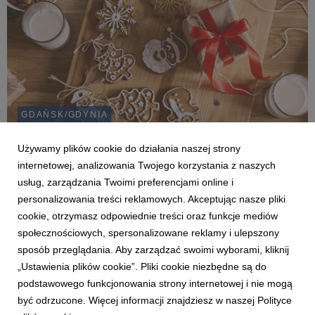
GDAŃSK/GDYNIA
Komunikacja przy rodzinnym stole - jak
reagować z klasą na niechciane pytania?
Używamy plików cookie do działania naszej strony
internetowej, analizowania Twojego korzystania z naszych
Marta Rybacka-Odolińska
18 grudnia 2024
usług, zarządzania Twoimi preferencjami online i
Jakich tematów lepiej unikać przy świątecznym stole? Okazuje
personalizowania treści reklamowych. Akceptując nasze pliki
się, że wśród kwestii, które potrafią zaognić każdą dyskusję,
niezmiennie królują polityka, macierzyństwo i ślub u młodych
cookie, otrzymasz odpowiednie treści oraz funkcje mediów
oraz układanie sobie życia u nieco starszych. Jak więc
społecznościowych, spersonalizowane reklamy i ulepszony
przetrwać takie wyzwanie?
sposób przeglądania. Aby zarządzać swoimi wyborami, kliknij
„Ustawienia plików cookie”. Pliki cookie niezbędne są do
podstawowego funkcjonowania strony internetowej i nie mogą
2
3
4
5
6
7
8
być odrzucone. Więcej informacji znajdziesz w naszej Polityce