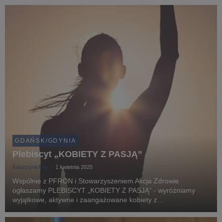
wspólnie świętowali sukces młodych,...
GDAŃSK/GDYNIA
​Plebiscyt „KOBIETY Z PASJĄ”
Katarzyna Mejna
1 kwietnia 2025
Wspólnie z PFRON i Stowarzyszeniem Akcja Zdrowie
ogłaszamy PLEBISCYT „KOBIETY Z PASJĄ” - wyróżniamy
wyjątkowe, aktywne i zaangażowane kobiety z
niepełnosprawnościami.