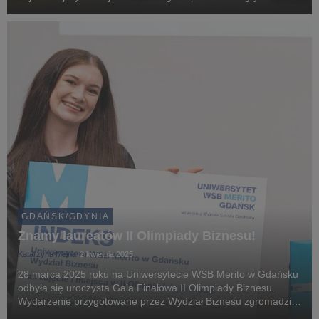
ESPORTS Szkoły. Turniej na gdańskiej uczelni wyłoni juniorską
reprezentację Polski, która zawalczy na V4 S...
GDAŃSK/GDYNIA
Znamy laureatów II Olimpiady Biznesu!
Katarzyna Mejna
2 kwietnia 2025
28 marca 2025 roku na Uniwersytecie WSB Merito w Gdańsku
odbyła się uroczysta Gala Finałowa II Olimpiady Biznesu.
Wydarzenie przygotowane przez Wydział Biznesu zgromadziło
uczniów szkół średnich i nauczycieli z woj. pomorskiego, którzy