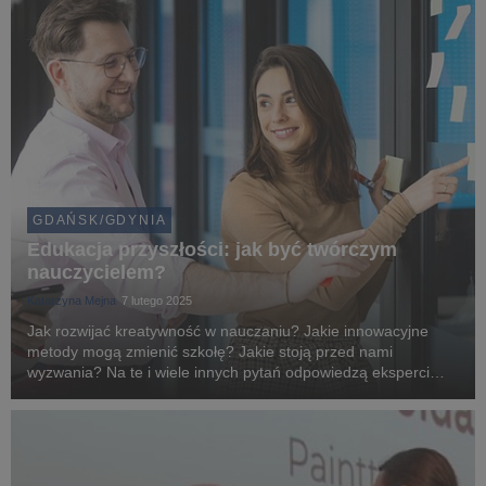
GDAŃSK/GDYNIA
Edukacja przyszłości: jak być twórczym
nauczycielem?
Katarzyna Mejna
7 lutego 2025
Jak rozwijać kreatywność w nauczaniu? Jakie innowacyjne
metody mogą zmienić szkołę? Jakie stoją przed nami
wyzwania? Na te i wiele innych pytań odpowiedzą eksperci
podczas konferencji „Twórczy nauczyciel – wyzwania i
inspiracje”, która odbędzie się 27 marca 2025 r. na Un...