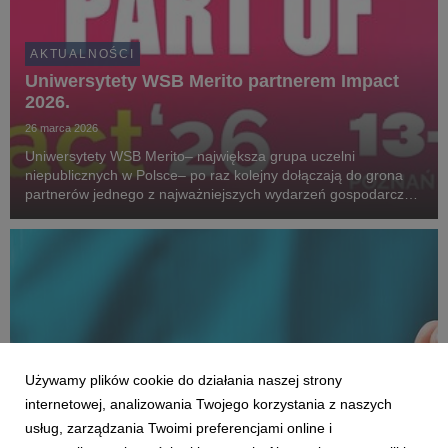
AKTUALNOŚCI
Uniwersytety WSB Merito partnerem Impact
2026.
26 marca 2026
Uniwersytety WSB Merito– największa grupa uczelni
niepublicznych w Polsce– po raz kolejny dołączają do grona
partnerów jednego z najważniejszych wydarzeń gospodarczo-
technologicznych w Europie, jedenastej edycji Impact.
Używamy plików cookie do działania naszej strony
internetowej, analizowania Twojego korzystania z naszych
usług, zarządzania Twoimi preferencjami online i