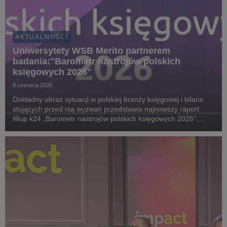
AKTUALNOŚCI
Uniwersytety WSB Merito partnerem
badania:"Barometr nastrojów polskich
księgowych 2026"
8 czerwca 2026
Dokładny obraz sytuacji w polskiej branży księgowej i bilans
stojących przed nią wyzwań przedstawia najnowszy raport
fillup k24 „Barometr nastrojów polskich księgowych 2026”,
przygotowany we współpracy ze Stowarzyszeniem Księgowych
w Polsce, Uniwersytetami WSB Merito i G...