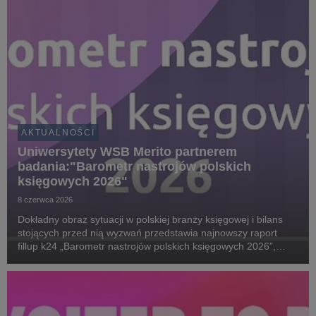
AKTUALNOŚCI
Uniwersytety WSB Merito partnerem
badania:"Barometr nastrojów polskich
księgowych 2026"
8 czerwca 2026
Dokładny obraz sytuacji w polskiej branży księgowej i bilans
stojących przed nią wyzwań przedstawia najnowszy raport
fillup k24 „Barometr nastrojów polskich księgowych 2026”,
przygotowany we współpracy ze Stowarzyszeniem Księgowych
w Polsce, Uniwersytetami WSB Merito i G...