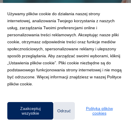
Używamy plików cookie do działania naszej strony
internetowej, analizowania Twojego korzystania z naszych
usług, zarządzania Twoimi preferencjami online i
personalizowania treści reklamowych. Akceptując nasze pliki
cookie, otrzymasz odpowiednie treści oraz funkcje mediów
AKTUALNOŚCI
społecznościowych, spersonalizowane reklamy i ulepszony
Ekspert: Opłacalność inwestycji w praktyce:
sposób przeglądania. Aby zarządzać swoimi wyborami, kliknij
na co naprawdę trzeba zwrócić uwagę
„Ustawienia plików cookie”. Pliki cookie niezbędne są do
3 lutego 2026
podstawowego funkcjonowania strony internetowej i nie mogą
Decyzje inwestycyjne nie zapadają wyłącznie na podstawie
być odrzucone. Więcej informacji znajdziesz w naszej Polityce
prognoz przychodów i kosztów. Aby rzetelnie ocenić
plików cookie.
opłacalność projektu, trzeba uwzględnić także wpływ
podatków, sposobu finansowania i amortyzacji – bo to one
realnie kształtują przepływy pieniężne i końcowy wynik...
Zaakceptuj
Polityka plików
Odrzuć
wszystkie
cookies
Powered by