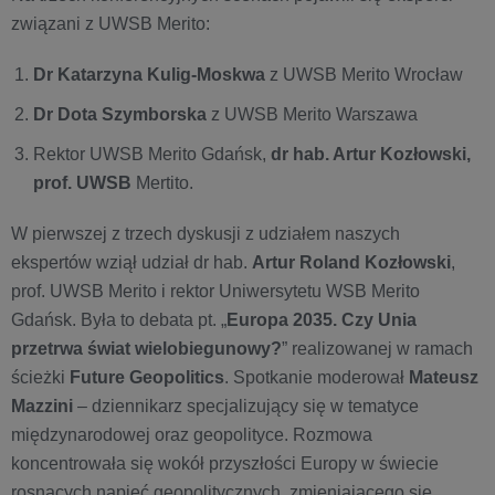
związani z UWSB Merito:
Dr Katarzyna Kulig-Moskwa
z UWSB Merito Wrocław
Dr Dota Szymborska
z UWSB Merito Warszawa
Rektor UWSB Merito Gdańsk,
dr hab. Artur Kozłowski,
prof. UWSB
Mertito.
W pierwszej z trzech dyskusji z udziałem naszych
ekspertów wziął udział dr hab.
Artur Roland Kozłowski
,
prof. UWSB Merito i rektor Uniwersytetu WSB Merito
Gdańsk. Była to debata pt. „
Europa 2035. Czy Unia
przetrwa świat wielobiegunowy?
” realizowanej w ramach
ścieżki
Future Geopolitics
. Spotkanie moderował
Mateusz
Mazzini
– dziennikarz specjalizujący się w tematyce
międzynarodowej oraz geopolityce. Rozmowa
koncentrowała się wokół przyszłości Europy w świecie
rosnących napięć geopolitycznych, zmieniającego się