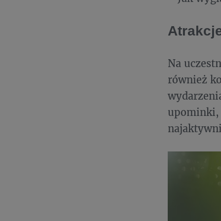
Atrakcj
Na uczestn
również ko
wydarzenia
upominki, 
najaktywni