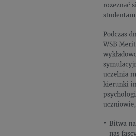
rozeznać s
studentami
Podczas dn
WSB Merit
wykładowcó
symulacyjn
uczelnia m
kierunki i
psychologi
uczniowie,
Bitwa na
nas fasc