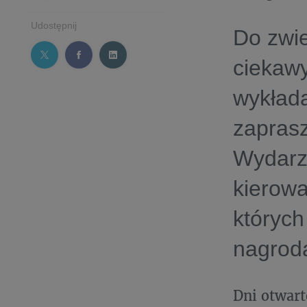
Udostępnij
Do zwi
ciekawy
wykłada
zapras
Wydarze
kierowa
których
nagrod
Dni otwart