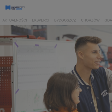
AKTUALNOŚCI
EKSPERCI
BYDGOSZCZ
CHORZÓW
GDA
TORUŃ/BYDGOSZCZ