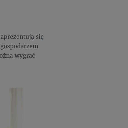
zaprezentują się
t gospodarzem
można wygrać