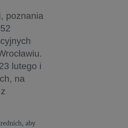
, poznania
 52
acyjnych
Wrocławiu.
3 lutego i
ch, na
 z
średnich, aby