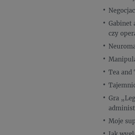
Negocjac
Gabinet 
czy ope
Neuroma
Manipula
Tea and 
Tajemnic
Gra „Leg
adminis
Moje sup
Jak wygl