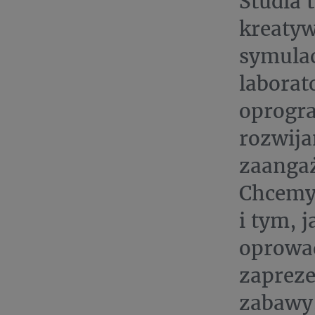
Studia 
kreatyw
symulac
laborat
oprogra
rozwija
zaangaż
Chcemy 
i tym, 
oprowad
zapreze
zabawy