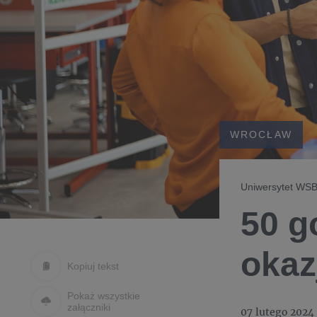
WROCŁAW
Uniwersytet WSB 
50 g
okaz
Kopiuj tekst
Pokaż wszystkie
załączniki
07 lutego 2024