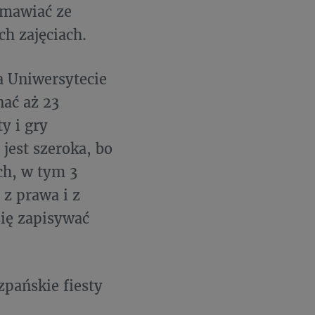
zmawiać ze
h zajęciach.
a Uniwersytecie
ać aż 23
y i gry
jest szeroka, bo
ch, w tym 3
 z prawa i z
się zapisywać
zpańskie fiesty