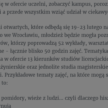
ię w ofercie uczelni, zobaczyć kampus, poro
 a przede wszystkim wziąć udział w ciekawyc
i otwartych, które odbędą się 19-23 lutego n
o we Wrocławiu, młodzież będzie mogła pozn
w, którzy poprowadzą 52 wykłady, warsztat
e - łącznie blisko 50 godzin zajęć. Tematyka 
a w ofercie 13 kierunków studiów licencjacki
nżynierskie oraz jednolite studia magisterskie
i. Przykładowe tematy zajęć, na które mogą 
 to:
 pomidory, wieże z ludzi... czyli dlaczego his
ynują