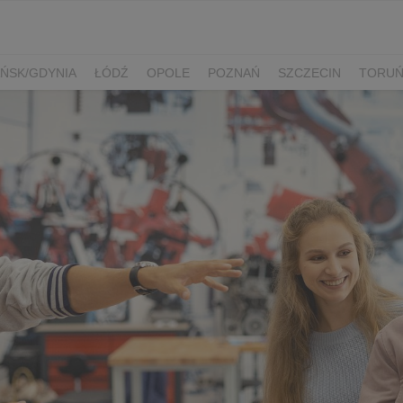
ŃSK/GDYNIA
ŁÓDŹ
OPOLE
POZNAŃ
SZCZECIN
TORU