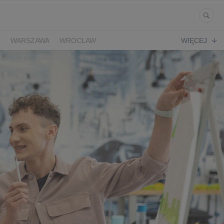
Ń
WARSZAWA
WROCŁAW
WIĘCEJ