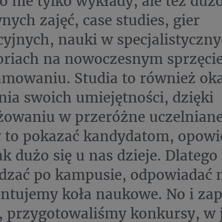
to nie tylko wykłady, ale też duż
nych zajęć, case studies, gier
yjnych, nauki w specjalistyczn
oriach na nowoczesnym sprzęcie
mowaniu. Studia to również oka
nia swoich umiejętności, dzięki
owaniu w przeróżne uczelniane 
to pokazać kandydatom, opowie
jak dużo się u nas dzieje. Dlateg
zać po kampusie, odpowiadać n
ntujemy koła naukowe. No i za
, przygotowaliśmy konkursy, w 