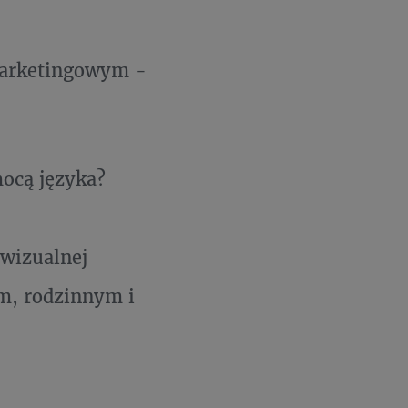
marketingowym -
ocą języka?
 wizualnej
m, rodzinnym i