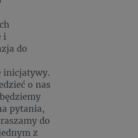
o
ych
 i
zja do
inicjatywy.
dzieć o nas
o będziemy
a pytania,
praszamy do
jednym z