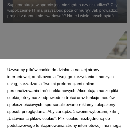
Suplementacja w sporcie jest niezbędna czy szkodliwa? Czy
współczesne IT ma przyszłość poza chmurą? Jak prowadzić
projekt z domu i nie zwariować? Na te i wiele innych pytań
odpowiedzą wykładowcy Wyższej Szkoły Bankowej podczas
Progress Days - ruszającego 11 maja cyklu be...
Używamy plików cookie do działania naszej strony
internetowej, analizowania Twojego korzystania z naszych
usług, zarządzania Twoimi preferencjami online i
personalizowania treści reklamowych. Akceptując nasze pliki
cookie, otrzymasz odpowiednie treści oraz funkcje mediów
WROCŁAW
społecznościowych, spersonalizowane reklamy i ulepszony
Pierwsze w Polsce laboratorium SAP Next-
sposób przeglądania. Aby zarządzać swoimi wyborami, kliknij
Gen
„Ustawienia plików cookie”. Pliki cookie niezbędne są do
28 lutego 2018
podstawowego funkcjonowania strony internetowej i nie mogą
Wrocławski sektor IT ma szansę znacząco wyróżnić się w skali