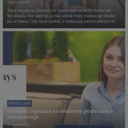
7 stycznia 2026
Trwa rekrutacja zimowa na Uniwersytecie WSB Merito we
Wrocławiu. Kto weźmie w niej udział może rozpocząć studia
już w marcu i nie musi czekać z realizacją swoich planów do
października. To również okazja do zmiany uczelni lub
nietrafionego kierunku studiów.
WROCŁAW
Uczelnia zaprasza na webinary podnoszące
kompetencje
29 kwietnia 2021