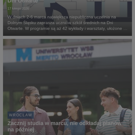
Dni Otwarte
17 lutego 2026
W dniach 2-6 marca największa niepubliczna uczelnia na
Dolnym Śląsku zaprasza uczniów szkół średnich na Dni
Otwarte. W programie są aż 42 wykłady i warsztaty, ułożone w
specjalną ścieżkę dydaktyczną. Uczniowie poznają różne style
pracy i nauki, i będą mogli określić ten,...
WROCŁAW
Zacznij studia w marcu, nie odkładaj planów
na później