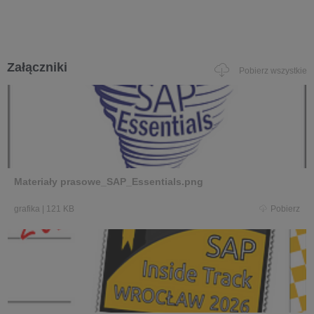
Załączniki
Pobierz wszystkie
Materiały prasowe_SAP_Essentials.png
grafika
|
121 KB
Pobierz