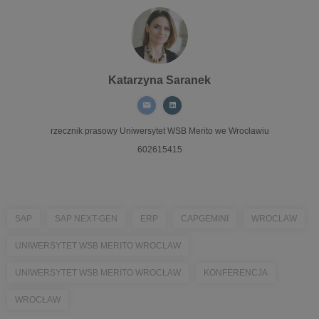
Katarzyna Saranek
rzecznik prasowy
Uniwersytet WSB Merito we Wrocławiu
602615415
SAP
SAP NEXT-GEN
ERP
CAPGEMINI
WROCLAW
UNIWERSYTET WSB MERITO WROCLAW
UNIWERSYTET WSB MERITO WROCŁAW
KONFERENCJA
WROCŁAW