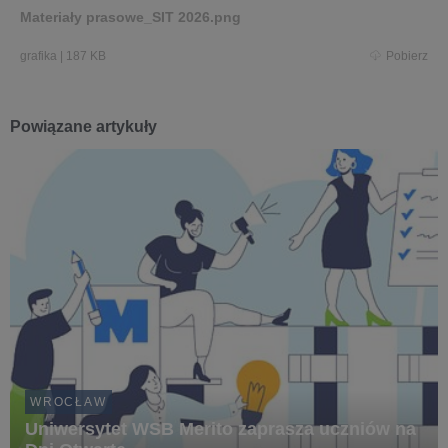
Materiały prasowe_SIT 2026.png
grafika
|
187 KB
Pobierz
Powiązane artykuły
WROCŁAW
Uniwersytet WSB Merito zaprasza uczniów na