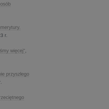
 osób
emerytury.
3 r.
iśmy więcej"
,
ie przyszłego
.
rzeciętnego