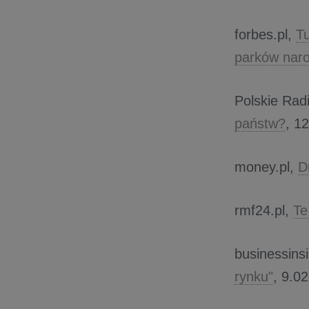
forbes.pl,
Tu
parków nar
Polskie Rad
państw?
, 1
money.pl,
D
rmf24.pl,
Te
businessins
rynku"
, 9.02