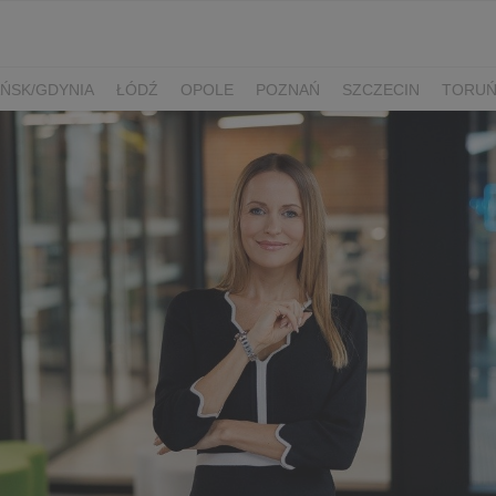
ŃSK/GDYNIA
ŁÓDŹ
OPOLE
POZNAŃ
SZCZECIN
TORU