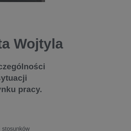
a Wojtyla
czególności
ytuacji
ynku pracy.
i stosunków