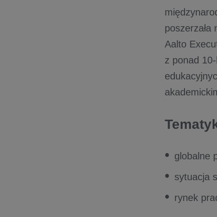
międzynarod
poszerzała n
Aalto Execu
z ponad 10-
edukacyjnyc
akademickim
Tematyk
globalne
sytuacja
rynek pra