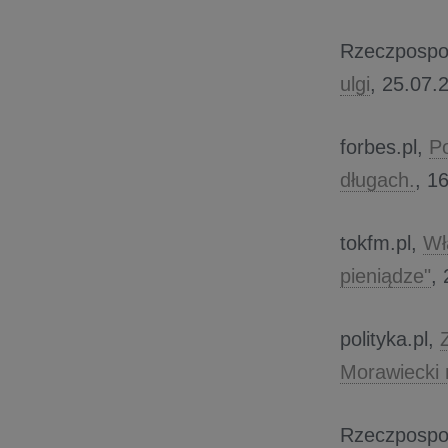
Rzeczpospol
ulgi
, 25.07.2
​forbes.pl,
Po
długach.
, 1
tokfm.pl,
Wł
pieniądze"
,
polityka.pl,
Morawiecki 
Rzeczpospol