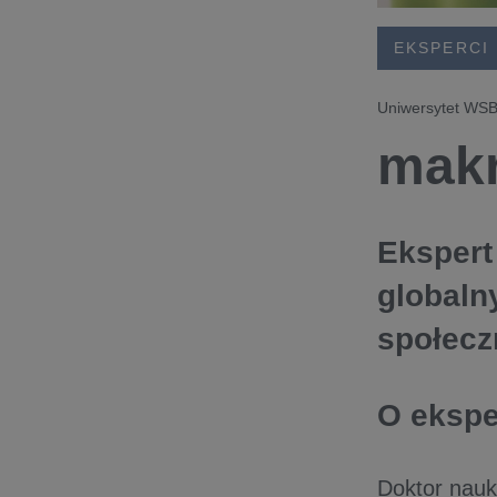
EKSPERCI
Uniwersytet WSB
makr
Ekspert
globaln
społecz
O eksp
Doktor nauk