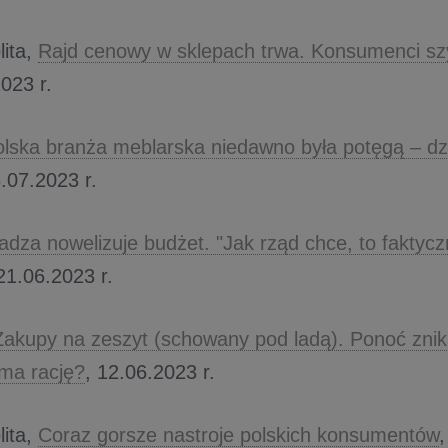
ita,
Rajd cenowy w sklepach trwa. Konsumenci sz
023 r.
lska branża meblarska niedawno była potęgą – dzi
6.07.2023 r.
adza nowelizuje budżet. "Jak rząd chce, to faktyczn
 21.06.2023 r.
Zakupy na zeszyt (schowany pod ladą). Ponoć znik
ma rację?
, 12.06.2023 r.
ita,
Coraz gorsze nastroje polskich konsumentów
,