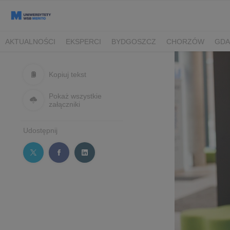
AKTUALNOŚCI
EKSPERCI
BYDGOSZCZ
CHORZÓW
GDA
TORUŃ/BYDGOSZCZ
Kopiuj tekst
Pokaż wszystkie
załączniki
Udostępnij