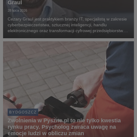
Graul
28 lipca 2026
Cezary Graul jest praktykiem branży IT, specjalistą w zakresie
cyberbezpieczeństwa, sztucznej inteligencji, handlu
elektronicznego oraz transformacji cyfrowej przedsiębiorstw.
Związany z Uniwersytetem WSB Merito Bydgoszcz, gdzie dzieli
się swoją wiedzą i doświadczeniem z...
BYDGOSZCZ
Zwolnienia w Pyszne.pl to nie tylko kwestia
rynku pracy. Psycholog zwraca uwagę na
emocje ludzi w obliczu zmian