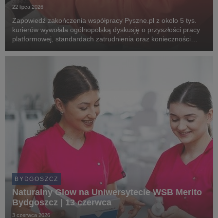
22 lipca 2026
Zapowiedź zakończenia współpracy Pyszne.pl z około 5 tys.
kurierów wywołała ogólnopolską dyskusję o przyszłości pracy
platformowej, standardach zatrudnienia oraz konieczności
wdrożenia unijnych regulacji chroniących pracowników.
Związkowcy alarmują, że planowane zmiany m...
BYDGOSZCZ
Naturalny Glow na Uniwersytecie WSB Merito
Bydgoszcz | 13 czerwca
3 czerwca 2026