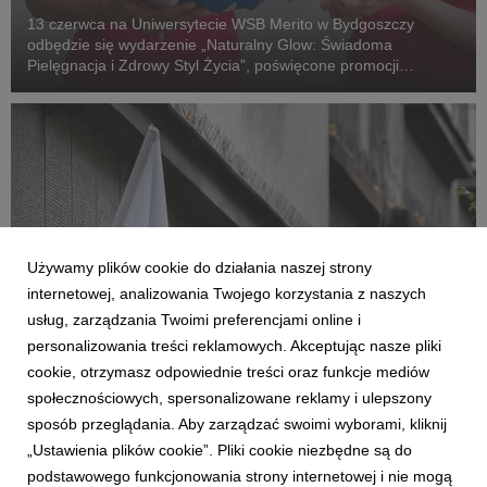
13 czerwca na Uniwersytecie WSB Merito w Bydgoszczy
odbędzie się wydarzenie „Naturalny Glow: Świadoma
Pielęgnacja i Zdrowy Styl Życia”, poświęcone promocji
zdrowia, świadomej pielęgnacji oraz nowoczesnych trendów w
branży beauty.
Używamy plików cookie do działania naszej strony
internetowej, analizowania Twojego korzystania z naszych
usług, zarządzania Twoimi preferencjami online i
personalizowania treści reklamowych. Akceptując nasze pliki
cookie, otrzymasz odpowiednie treści oraz funkcje mediów
BYDGOSZCZ
społecznościowych, spersonalizowane reklamy i ulepszony
dr hab. Robert Gawłowski, prof.UWSB: W
sposób przeglądania. Aby zarządzać swoimi wyborami, kliknij
rocznicę Dnia Samorządu Terytorialnego
„Ustawienia plików cookie”. Pliki cookie niezbędne są do
26 maja 2026
podstawowego funkcjonowania strony internetowej i nie mogą