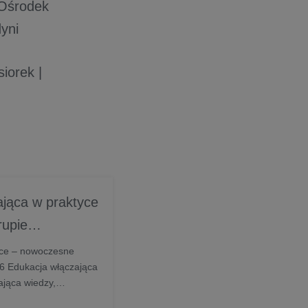
 Ośrodek
yni
iorek |
jąca w praktyce
rupie
ersytet WSB
yce – nowoczesne
26 Edukacja włączająca
ająca wiedzy,