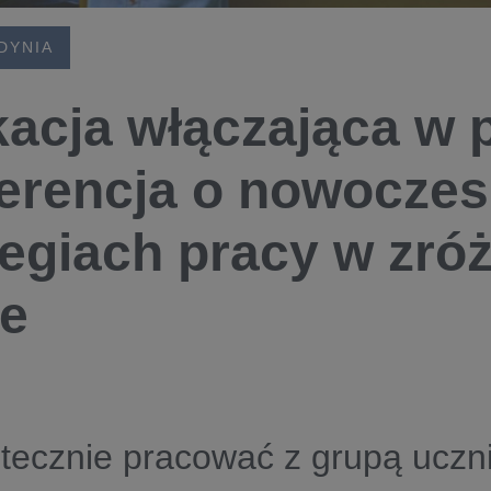
DYNIA
acja włączająca w 
erencja o nowocze
tegiach pracy w zró
ie
tecznie pracować z grupą uczn