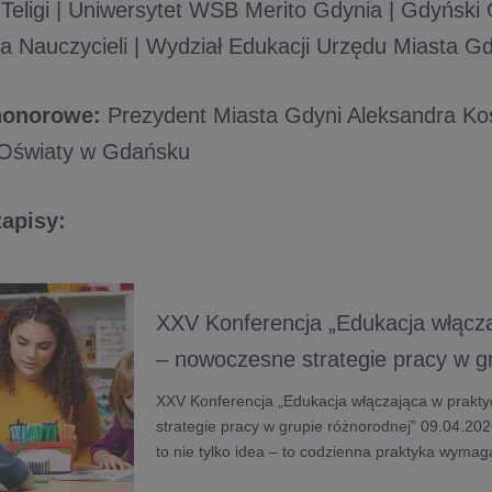
 Teligi | Uniwersytet WSB Merito Gdynia | Gdyński
a Nauczycieli | Wydział Edukacji Urzędu Miasta Gd
honorowe:
Prezydent Miasta Gdyni Aleksandra Kos
 Oświaty w Gdańsku
zapisy:
XXV Konferencja „Edukacja włącza
– nowoczesne strategie pracy w g
różnorodnej” | Aktualności | Uniw
XXV Konferencja „Edukacja włączająca w prakt
strategie pracy w grupie różnorodnej” 09.04.20
Merito Gdynia
to nie tylko idea – to codzienna praktyka wymag
wrażliw… - Uniwersytet WSB Merito Gdynia