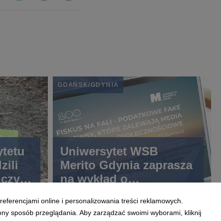
GDAŃSK/GDYNIA
ytetu
Uniwersytet WSB
zili
Merito Gdynia zaprasza
czyła
na wykład o
o za
podatkowych fake
referencjami online i personalizowania treści reklamowych.
newsach
ony sposób przeglądania. Aby zarządzać swoimi wyborami, kliknij