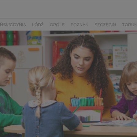
ŃSK/GDYNIA
ŁÓDŹ
OPOLE
POZNAŃ
SZCZECIN
TORU