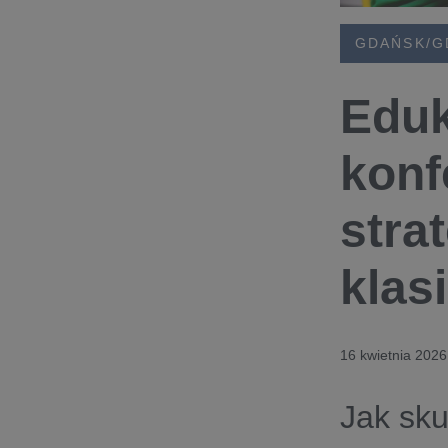
GDAŃSK/G
Eduk
konf
stra
klas
16 kwietnia 2026
Jak sku