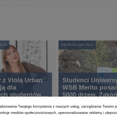
NIA
GDAŃSK/GDYNIA
 z Violą Urban
Studenci Uniwers
ją dla
WSB Merito posad
ych studentów
5000 drzew. Zakoń
ki w Gdyni
się akcja „Drzewk
alizowania Twojego korzystania z naszych usług, zarządzania Twoimi p
eLegitymację”
 funkcje mediów społecznościowych, spersonalizowane reklamy i ulepsz