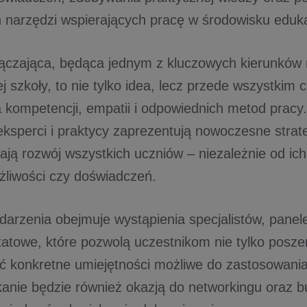
 narzędzi wspierających pracę w środowisku eduk
ączająca, będąca jednym z kluczowych kierunków 
 szkoły, to nie tylko idea, lecz przede wszystkim 
kompetencji, empatii i odpowiednich metod pracy
 eksperci i praktycy zaprezentują nowoczesne strat
rają rozwój wszystkich uczniów – niezależnie od ic
żliwości czy doświadczeń.
arzenia obejmuje wystąpienia specjalistów, panel
tatowe, które pozwolą uczestnikom nie tylko posze
ć konkretne umiejętności możliwe do zastosowania
kanie będzie również okazją do networkingu oraz 