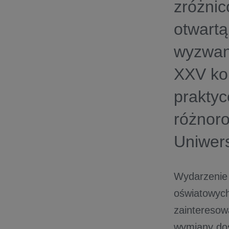
zróżnic
otwartą
wyzwan
XXV kon
praktyc
różnoro
Uniwer
Wydarzenie 
oświatowych
zainteresow
wymiany doś