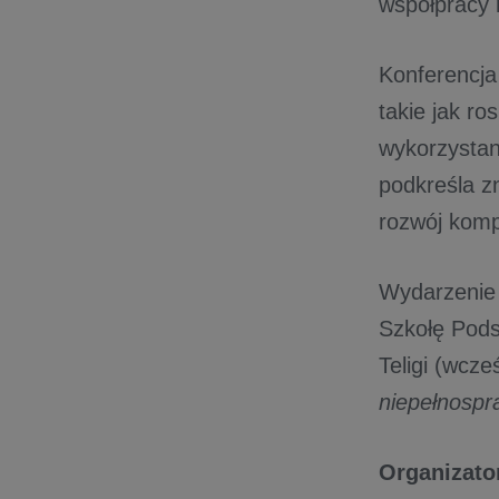
współpracy 
Konferencja
takie jak ro
wykorzystan
podkreśla z
rozwój komp
Wydarzenie 
Szkołę Pods
Teligi (wcz
niepełnospra
Organizato