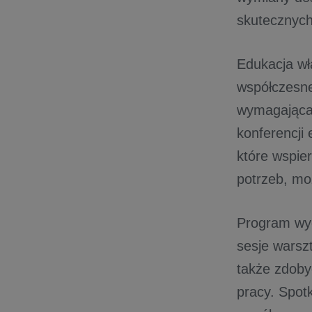
skutecznych
Edukacja wł
współczesnej
wymagająca 
konferencji
które wspie
potrzeb, mo
Program wyd
sesje warsz
także zdoby
pracy. Spot