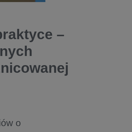
praktyce –
snych
żnicowanej
iów o