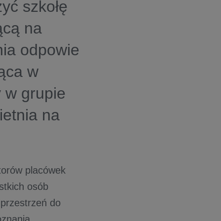
yć szkołę
ącą na
nia odpowie
jąca w
 w grupie
ietnia
na
ktorów placówek
stkich osób
przestrzeń do
oznania