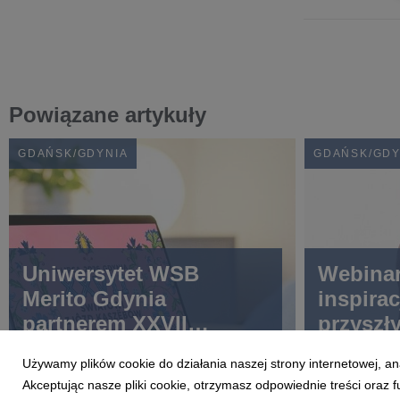
Powiązane artykuły
GDAŃSK/GDYNIA
GDAŃSK/GDY
Uniwersytet WSB
Webinar
Merito Gdynia
inspirac
partnerem XXVII
przyszł
Światowego Zjazdu
dietety
Używamy plików cookie do działania naszej strony internetowej, an
Kaszubów
Akceptując nasze pliki cookie, otrzymasz odpowiednie treści oraz