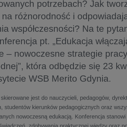
owanych potrzebach? Jak tworz
 na różnorodność i odpowiadaj
ia współczesności? Na te pyta
ferencja pt.
„Edukacja włącza
e – nowoczesne strategie pracy
dnej”
, która odbędzie się
23 kw
sytecie WSB Merito Gdynia.
skierowane jest do nauczycieli, pedagogów, dyre
, studentów kierunków pedagogicznych oraz wszy
anych nowoczesną edukacją. Konferencja stanowi 
wiadczeń, zdobywania praktycznej wiedzy oraz p