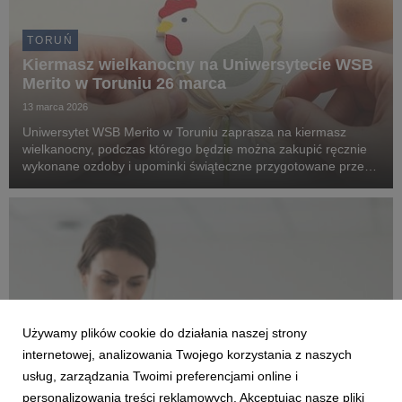
TORUŃ
Kiermasz wielkanocny na Uniwersytecie WSB
Merito w Toruniu 26 marca
13 marca 2026
Uniwersytet WSB Merito w Toruniu zaprasza na kiermasz
wielkanocny, podczas którego będzie można zakupić ręcznie
wykonane ozdoby i upominki świąteczne przygotowane przez
uczestników Warsztatów Terapii Zajęciowej z Włocławka,
Torunia, Kowalewa Pomorskiego i Sławkowa.
Używamy plików cookie do działania naszej strony
internetowej, analizowania Twojego korzystania z naszych
usług, zarządzania Twoimi preferencjami online i
personalizowania treści reklamowych. Akceptując nasze pliki