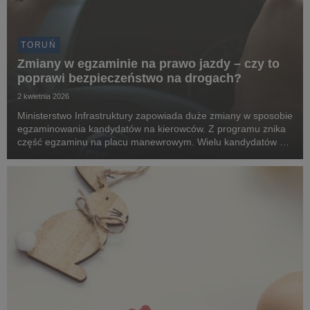
TORUŃ
Zmiany w egzaminie na prawo jazdy – czy to
poprawi bezpieczeństwo na drogach?
2 kwietnia 2026
Ministerstwo Infrastruktury zapowiada duże zmiany w sposobie
egzaminowania kandydatów na kierowców. Z programu znika
część egzaminu na placu manewrowym. Wielu kandydatów nie
zaliczało tej próby. Modernizacja czeka także część
teoretyczną. Pytania mają dotyczyć faktycznyc...