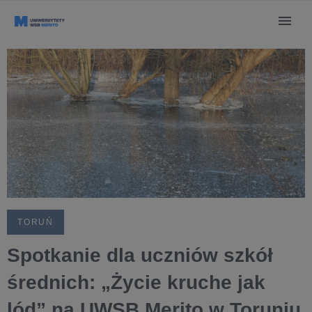
TORUŃ
Spotkanie dla uczniów szkół
średnich: „Życie kruche jak
lód” na UWSB Merito w Toruniu