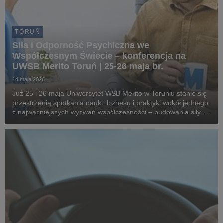
TORUŃ
Siła i Odporność Psychiczna we
Współczesnym Świecie – konferencja na
UWSB Merito Toruń | 25-26 maja br.
14 maja 2026
Już 25 i 26 maja Uniwersytet WSB Merito w Toruniu stanie się
przestrzenią spotkania nauki, biznesu i praktyki wokół jednego
z najważniejszych wyzwań współczesności – budowania siły i
odporności psychicznej. Konferencja „Siła i Odporność
Psychiczna we Współczesnym Świecie...