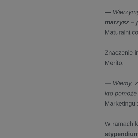
—
Wierzymy
marzysz – 
Maturalni.c
Znaczenie i
Merito.
—
Wiemy, 
kto pomoże p
Marketingu 
W ramach ko
stypendium