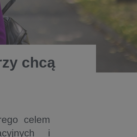
rzy chcą
órego celem
cyjnych i