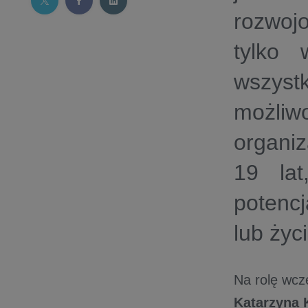
rozwoj
tylko 
wszystk
możliw
organi
19 lat
potencj
lub życ
Na rolę wcz
Katarzyna 