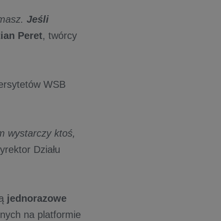
 masz.
Jeśli
tian Peret
, twórcy
iwersytetów WSB
m wystarczy ktoś,
Dyrektor Działu
ją
jednorazowe
nych na platformie