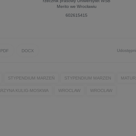
rzecznik prasowy
Uniwersytet WSB
Merito we Wrocławiu
602615415
Udostępni
PDF
DOCX
STYPENDIUM MARZEŃ
STYPENDIUM MARZEN
MATUR
ARZYNA KULIG-MOSKWA
WROCLAW
WROCŁAW