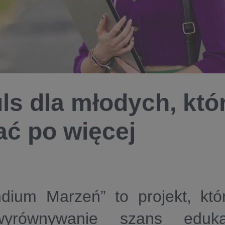
ls dla młodych, któ
ać po więcej
ndium Marzeń” to projekt, kt
wyrównywanie szans eduka