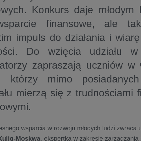
owych. Konkurs daje młodym 
wsparcie finansowe, ale ta
im impuls do działania i wiar
ości. Do wzięcia udziału w 
zatorzy zapraszają uczniów w
, którzy mimo posiadanych
ału mierzą się z trudnościami 
iowymi.
esnego wsparcia w rozwoju młodych ludzi zwraca
Kulig-Moskwa
, ekspertka w zakresie zarządzania