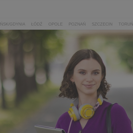
ŃSK/GDYNIA
ŁÓDŹ
OPOLE
POZNAŃ
SZCZECIN
TORU