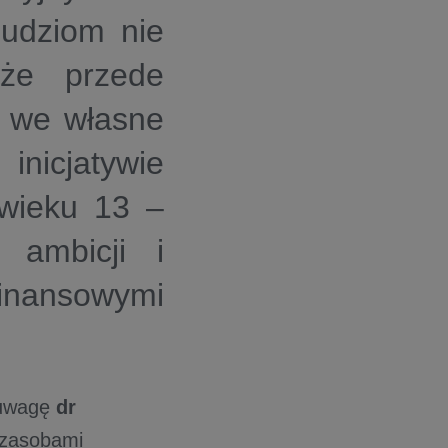
ludziom nie
kże przede
ę we własne
inicjatywie
 wieku 13 –
 ambicji i
finansowymi
 uwagę
dr
 zasobami