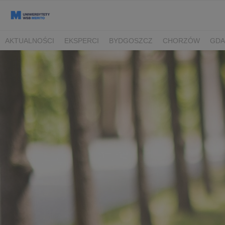
AKTUALNOŚCI
EKSPERCI
BYDGOSZCZ
CHORZÓW
GDA
TORUŃ/BYDGOSZCZ