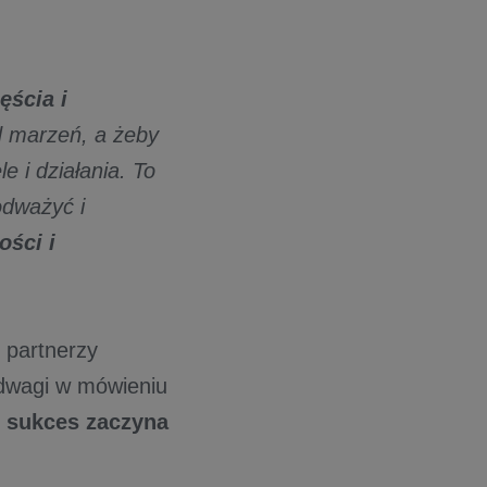
ęścia i
d marzeń, a żeby
e i działania. To
odważyć i
ości i
 partnerzy
dwagi w mówieniu
 sukces zaczyna