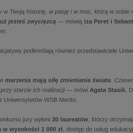
 w Twoją historię, w pasję i w moc, którą w sobie
już jesteś zwycięzcą
— mówią
Iza Peret i Sebas
om.
nicjatywy podkreślają również przedstawiciele Un
że
marzenia mają siłę zmieniania świata
. Czase
rzy starcie ich realizacji
— mówi
Agata Stasik
, 
z Uniwersytetów WSB Merito.
nkursu jury wyłoni
30 laureatów
, którzy otrzyma
 w wysokości 1 000 zł
, dostęp do usług edukacyj