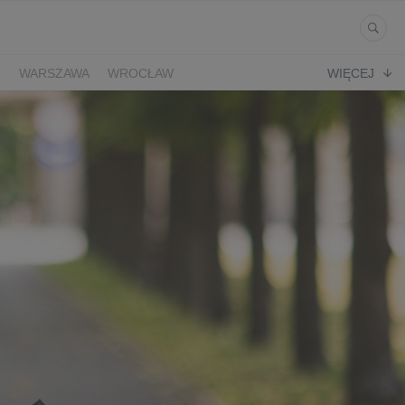
Ń
WARSZAWA
WROCŁAW
WIĘCEJ