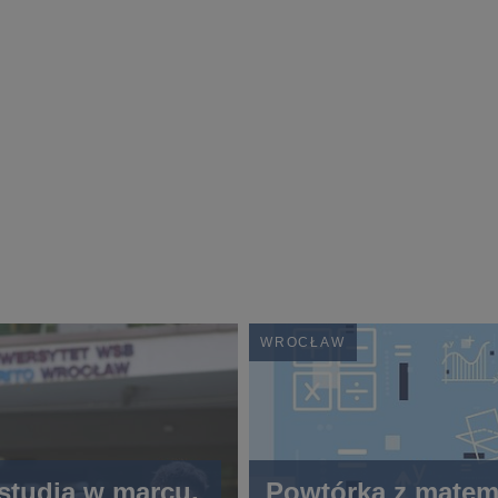
WROCŁAW
 studia w marcu,
Powtórka z matem