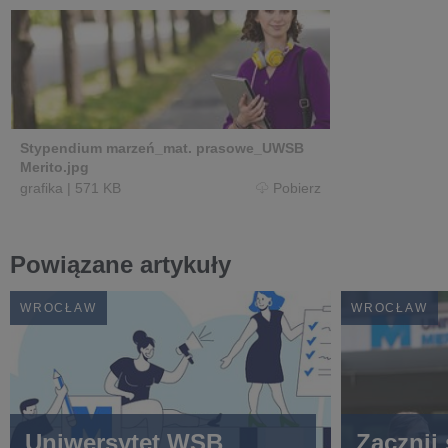
Stypendium marzeń_mat. prasowe_UWSB
Merito.jpg
grafika
|
571 KB
Pobierz
Powiązane artykuły
WROCŁAW
WROCŁAW
Uniwersytet WSB
Zacznij