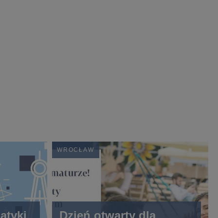
WROCŁAW
atyki
Dzień otwarty dla