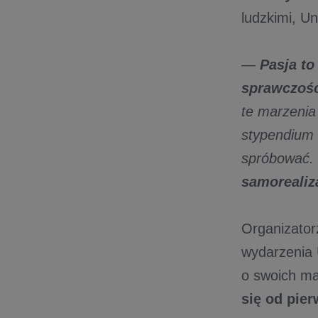
ludzkimi, U
—
Pasja to
sprawczośc
te marzenia 
stypendium 
spróbować.
samorealiz
Organizator
wydarzenia 
o swoich ma
się od pie