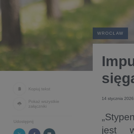
WROCŁAW
Impu
sięg
Kopiuj tekst
14 stycznia 2026
Pokaż wszystkie
załączniki
„Stype
Udostępnij
jest 