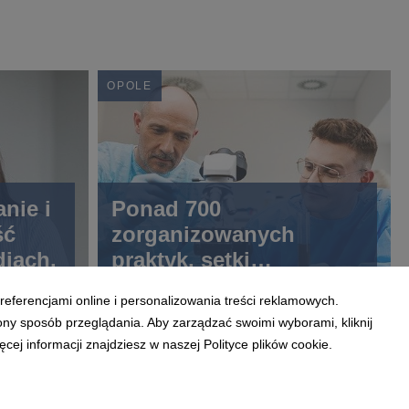
OPOLE
nie i
Ponad 700
ść
zorganizowanych
diach.
praktyk, setki
uczestników szkoleń i
referencjami online i personalizowania treści reklamowych.
dziesiątki inicjatyw w
ony sposób przeglądania. Aby zarządzać swoimi wyborami, kliknij
jednym roku
ej informacji znajdziesz w naszej Polityce plików cookie.