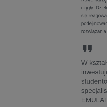
ciągły. Dzię
się reagowa
podejmować 
rozwiązania
W kształ
inwestuj
student
specjal
EMULATO