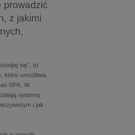
 prowadzić
, z jakimi
snych,
zwijaj się”, to
, które umożliwia
ązań RPA. W
ziałają systemy
zeczywistym i jak
ych w sposób