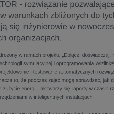
OR - rozwiązanie pozwalające
 w warunkach zbliżonych do tych
ją się inżynierowie w nowocze
ch organizacjach.
rożony w ramach projektu „Dołącz, doświadczaj, ro
technologii symulacyjnej i oprogramowania Wizlink®
rojektowanie i testowanie automatycznych rozwi
nacza to, że podczas zajęć mogą sprawdzać, jak d
 zużycie energii, jak tworzy się raporty w czasie r
urządzeniami w inteligentnych instalacjach.
zie pracuje na danych rzeczywistych, generowan