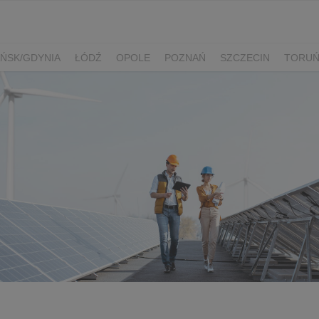
ŃSK/GDYNIA
ŁÓDŹ
OPOLE
POZNAŃ
SZCZECIN
TORU