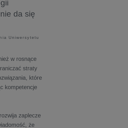
gii
nie da się
nia Uniwersytetu
eż w rosnące
raniczać straty
ozwiązania, które
ąc kompetencje
ozwija zaplecze
wiadomość, że