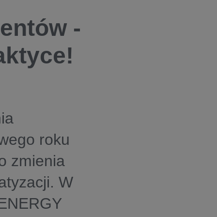
entów -
aktyce!
ia
owego roku
co zmienia
atyzacji. W
N ENERGY