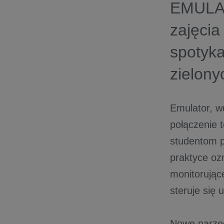
EMULAT
zajęcia
spotyka
zielony
Emulator, wd
połączenie 
studentom p
praktyce oz
monitorujące
steruje się 
Nowe narzęd