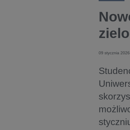
Nowe
ziel
09 stycznia 2026
Studenc
Uniwer
skorzys
możliwo
styczn