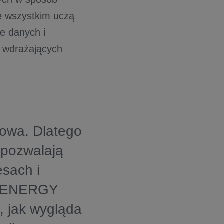
de wszystkim uczą
e danych i
h wdrażających
zowa. Dlatego
e pozwalają
sach i
N ENERGY
 jak wygląda