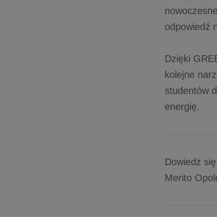
nowoczesne 
odpowiedź n
Dzięki GRE
kolejne nar
studentów d
energię.
Dowiedz się
Merito Opol