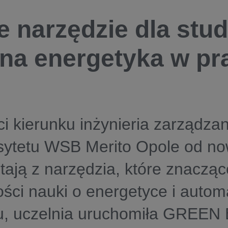
 narzędzie dla stud
ona energetyka w pr
i kierunku inżynieria zarządzan
sytetu WSB Merito Opole od n
tają z narzędzia, które znaczą
ści nauki o energetyce i autom
iu, uczelnia uruchomiła GREE