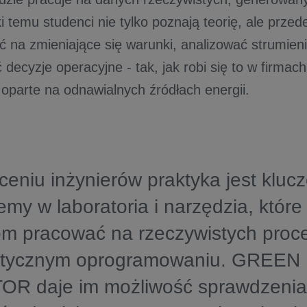
ki temu studenci nie tylko poznają teorię, ale prze
ć na zmieniające się warunki, analizować strumieni
decyzje operacyjne - tak, jak robi się to w firmac
 oparte na odnawialnych źródłach energii.
ceniu inżynierów praktyka jest kluc
emy w laboratoria i narzędzia, któr
om pracować na rzeczywistych proce
istycznym oprogramowaniu. GREE
R daje im możliwość sprawdzenia,