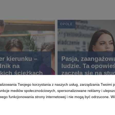
OPOLE
r kierunku –
Pasja, zaangażowa
nik na
ludzie. Ta opowie
kich ścieżkach
zaczęła się na stu
alizowania Twojego korzystania z naszych usług, zarządzania Twoimi p
 funkcje mediów społecznościowych, spersonalizowane reklamy i ulepsz
wego funkcjonowania strony internetowej i nie mogą być odrzucone. Więc