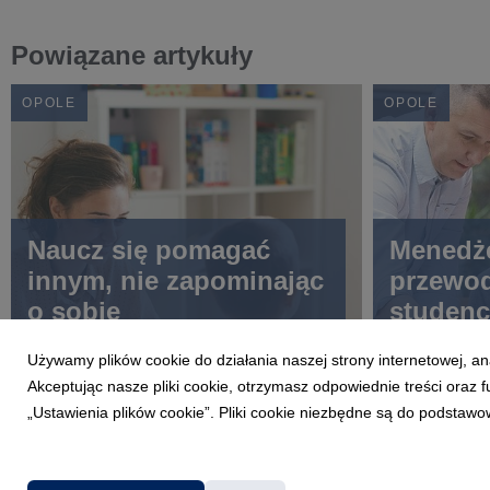
Powiązane artykuły
OPOLE
OPOLE
Naucz się pomagać
Menedże
innym, nie zapominając
przewod
o sobie
studenc
Używamy plików cookie do działania naszej strony internetowej, an
Akceptując nasze pliki cookie, otrzymasz odpowiednie treści oraz
„Ustawienia plików cookie”. Pliki cookie niezbędne są do podstawo