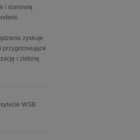
 i stanowią
odarki.
dzania zyskuje
i przygotowujące
ację i zieloną
sytecie WSB