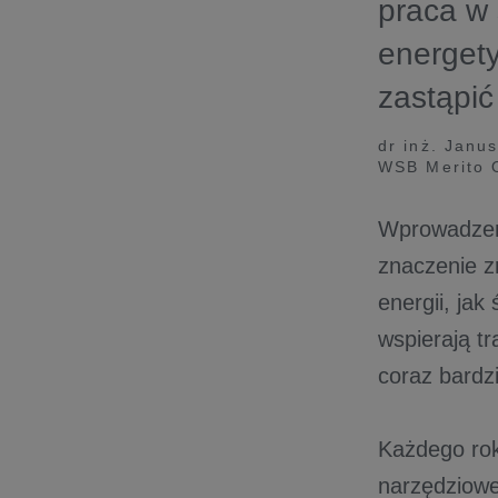
praca w
energety
zastąpić
dr inż. Janu
WSB Merito O
Wprowadzen
znaczenie z
energii, ja
wspierają t
coraz bardz
Każdego rok
narzędziowe