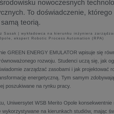
 środowisku nowoczesnych technolo
cznych. To doświadczenie, którego 
 samą teorią.
sz Sasak | wykładowca na kierunku inżyniera zarządza
pole, ekspert Robotic Process Automation (RPA)
ie GREEN ENERGY EMULATOR wpisuje się równi
równoważonego rozwoju. Studenci uczą się, jak og
k świadomie zarządzać zasobami i jak projektować r
ransformację energetyczną. Tym samym zdobywaj
iej poszukiwane na rynku pracy.
u, Uniwersytet WSB Merito Opole konsekwentnie r
 wykorzystywane na kierunkach studiów, mając ś