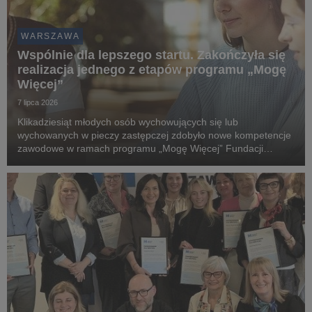
WARSZAWA
Wspólnie dla lepszego startu. Zakończyła się
realizacja jednego z etapów programu „Mogę
Więcej”
7 lipca 2026
Klikadziesiąt młodych osób wychowujących się lub
wychowanych w pieczy zastępczej zdobyło nowe kompetencje
zawodowe w ramach programu „Mogę Więcej” Fundacji
ORLEN. Partnerem merytorycznym jednego z etapów
przedsięwzięcia był Uniwersytet WSB Merito Warszawa, który
odpowiad...