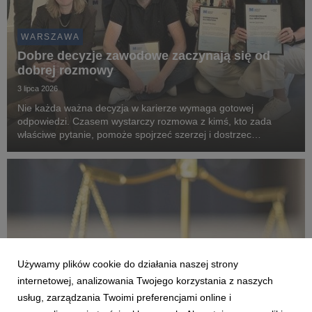
WARSZAWA
Dobre decyzje zawodowe zaczynają się od
dobrej rozmowy
3 lipca 2026
Nie każda ważna decyzja w karierze wymaga gotowej
odpowiedzi. Czasem wystarczy rozmowa z kimś, kto zada
właściwe pytanie, pomoże spojrzeć szerzej i dostrzec
możliwości, których wcześniej nie było widać. Właśnie na takiej
idei opiera się program mentoringowy „Liderzy dla ...
Używamy plików cookie do działania naszej strony
internetowej, analizowania Twojego korzystania z naszych
usług, zarządzania Twoimi preferencjami online i