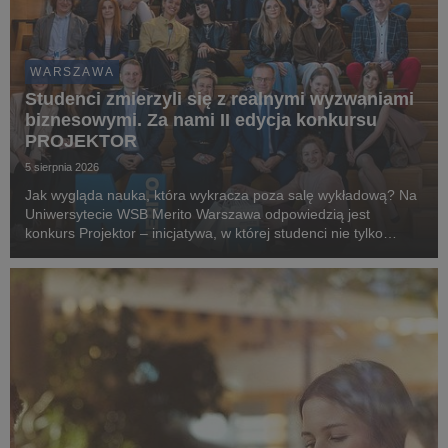
WARSZAWA
Studenci zmierzyli się z realnymi wyzwaniami
biznesowymi. Za nami II edycja konkursu
PROJEKTOR
5 sierpnia 2026
Jak wygląda nauka, która wykracza poza salę wykładową? Na
Uniwersytecie WSB Merito Warszawa odpowiedzią jest
konkurs Projektor – inicjatywa, w której studenci nie tylko
rozwijają własne pomysły, ale również mierzą się z
rzeczywistymi wyzwaniami przygotowanymi przez partn...