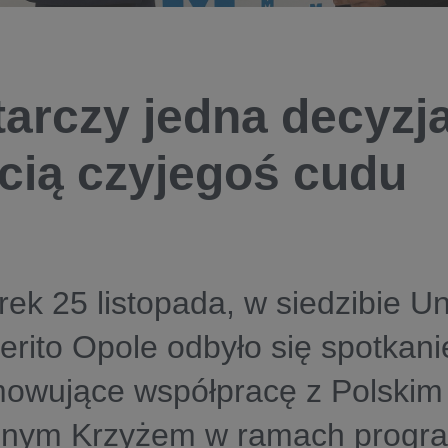
arczy jedna decyzja
cią czyjegoś cudu
ek 25 listopada, w siedzibie U
ito Opole odbyło się spotkani
owujące współpracę z Polskim
nym Krzyżem w ramach progr