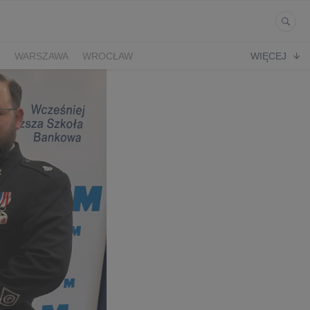
Ń
WARSZAWA
WROCŁAW
WIĘCEJ