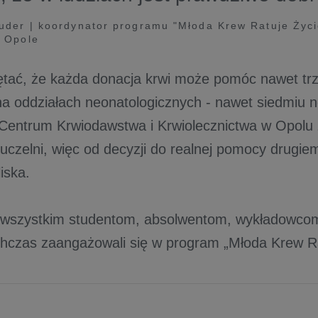
uder | koordynator programu "Młoda Krew Ratuje Życi
 Opole
tać, że każda donacja krwi może pomóc nawet tr
a oddziałach neonatologicznych - nawet siedmiu
Centrum Krwiodawstwa i Krwiolecznictwa w Opolu 
 uczelni, więc od decyzji do realnej pomocy drugie
liska.
 wszystkim studentom, absolwentom, wykładowcom
chczas zaangażowali się w program „Młoda Krew Ra