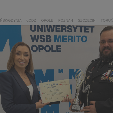
ŃSK/GDYNIA
ŁÓDŹ
OPOLE
POZNAŃ
SZCZECIN
TORU