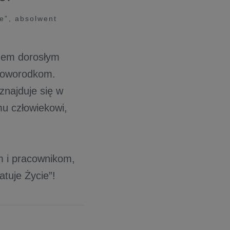
e”, absolwent
zem dorosłym
 noworodkom.
znajduje się w
mu człowiekowi,
 i pracownikom,
tuje Życie”!