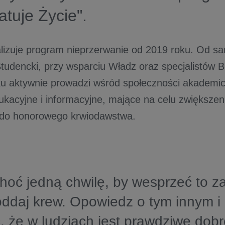
tuje Życie".
alizuje program nieprzerwanie od 2019 roku. Od s
udencki, przy wsparciu Władz oraz specjalistów Bi
u aktywnie prowadzi wśród społeczności akademick
dukacyjne i informacyjne, mające na celu zwiększen
 do honorowego krwiodawstwa.
hoć jedną chwilę, by wesprzeć to z
 oddaj krew. Opowiedz o tym innym 
, że w ludziach jest prawdziwe dobr