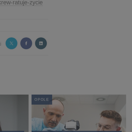
krew-ratuje-zycie
j
OPOLE