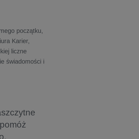
amego początku,
ura Karier,
iej liczne
ie świadomości i
aszczytne
i pomóż
o.