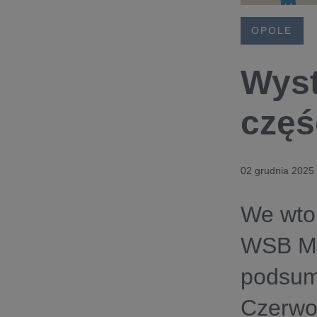
OPOLE
Wyst
częś
02 grudnia 2025
We wtor
WSB Mer
podsum
Czerwo