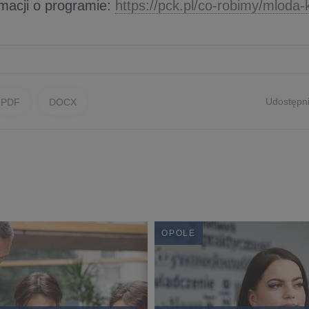
rmacji o programie:
https://pck.pl/co-robimy/mloda-
Udostępni
PDF
DOCX
OPOLE