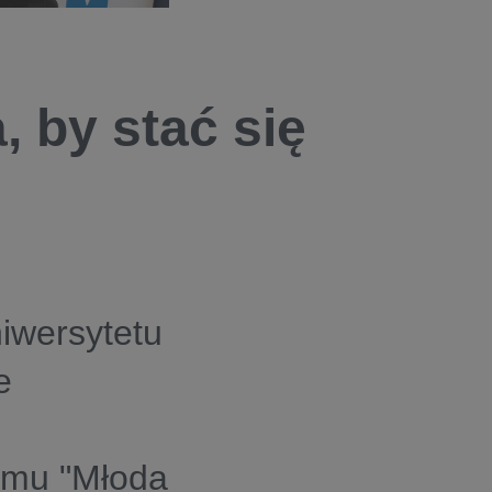
, by stać się
niwersytetu
e
amu "Młoda