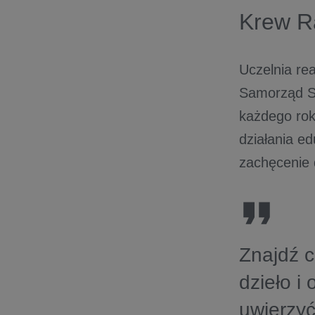
Krew Ra
Uczelnia re
Samorząd St
każdego rok
działania e
zachęcenie
Znajdź c
dzieło i
uwierzyć