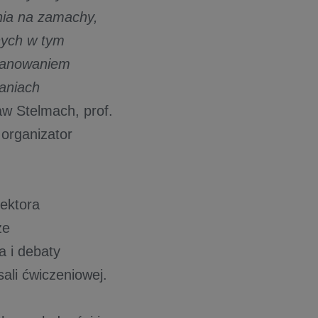
nia na zamachy,
znych w tym
aranowaniem
aniach
aw Stelmach, prof.
 organizator
sektora
ze
a i debaty
ali ćwiczeniowej.