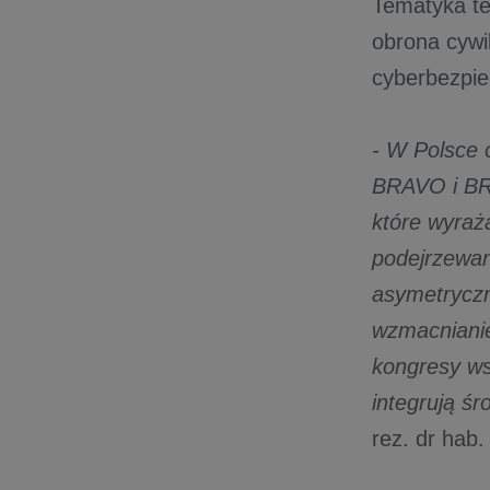
Tematyka tej
obrona cywi
cyberbezpie
- W Polsce 
BRAVO i BRA
które wyraż
podejrzewan
asymetryczn
wzmacnianie
kongresy ws
integrują ś
rez. dr hab.