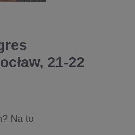
gres
ocław, 21-22
m? Na to