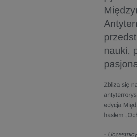
Między
Antyte
przedst
nauki, 
pasjona
Zbliża się 
antyterrorys
edycja Międ
hasłem „Och
- Uczestnic