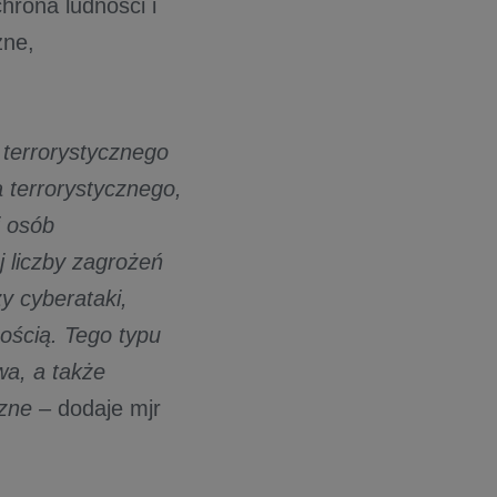
chrona ludności i
zne,
 terrorystycznego
terrorystycznego,
i osób
 liczby zagrożeń
y cyberataki,
ością. Tego typu
wa, a także
czne
– dodaje mjr