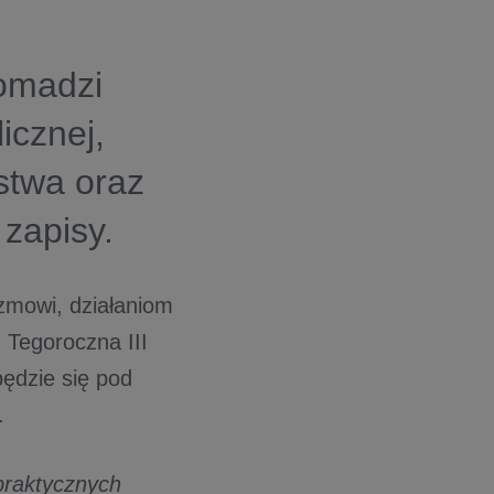
romadzi
licznej,
stwa oraz
 zapisy.
zmowi, działaniom
 Tegoroczna III
ędzie się pod
.
praktycznych