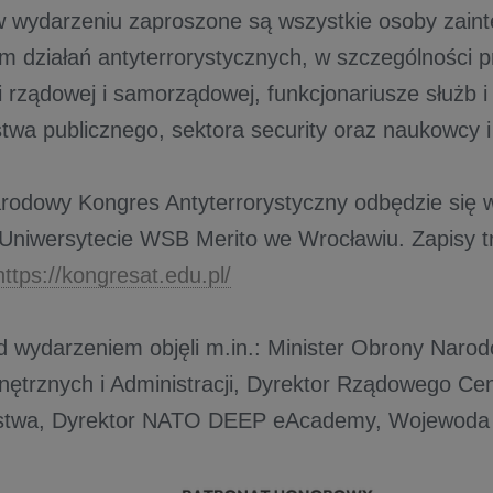
w wydarzeniu zaproszone są wszystkie osoby zain
m działań antyterrorystycznych, w szczególności p
i rządowej i samorządowej, funkcjonariusze służb i i
twa publicznego, sektora security oraz naukowcy i
arodowy Kongres Antyterrorystyczny odbędzie się w
 Uniwersytecie WSB Merito we Wrocławiu. Zapisy t
https://kongresat.edu.pl/
d wydarzeniem objęli m.in.: Minister Obrony Narod
trznych i Administracji, Dyrektor Rządowego Ce
stwa, Dyrektor NATO DEEP eAcademy, Wojewoda D