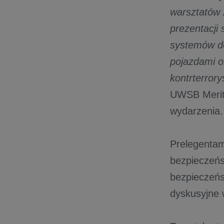
warsztatów 
prezentacji 
systemów do
pojazdami o
kontrterror
UWSB Merito
wydarzenia.
Prelegentam
bezpieczeńs
bezpieczeńs
dyskusyjne w