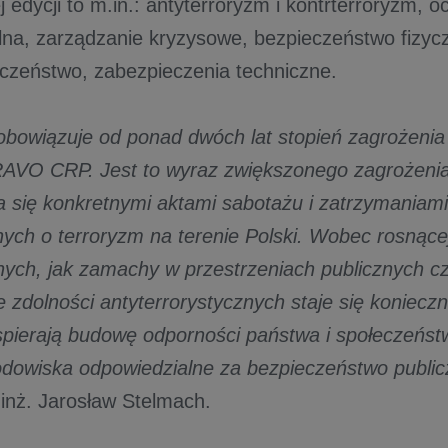
 edycji to m.in.: antyterroryzm i kontrterroryzm, o
lna, zarządzanie kryzysowe, bezpieczeństwo fizyc
czeństwo, zabezpieczenia techniczne.
obowiązuje od ponad dwóch lat stopień zagrożenia
VO CRP. Jest to wyraz zwiększonego zagrożenia 
a się konkretnymi aktami sabotażu i zatrzymaniam
ych o terroryzm na terenie Polski. Wobec rosnącej
ych, jak zamachy w przestrzeniach publicznych cz
 zdolności antyterrorystycznych staje się konieczn
pierają budowę odporności państwa i społeczeńst
rodowiska odpowiedzialne za bezpieczeństwo publi
 inż. Jarosław Stelmach.