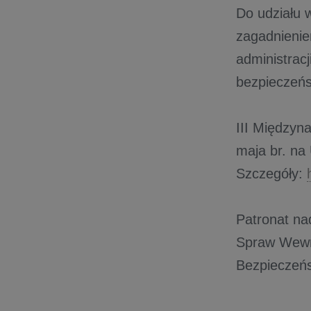
Do udziału 
zagadnienie
administracj
bezpieczeńs
III Międzyn
maja br. na
Szczegóły:
Patronat na
Spraw Wewnę
Bezpieczeń