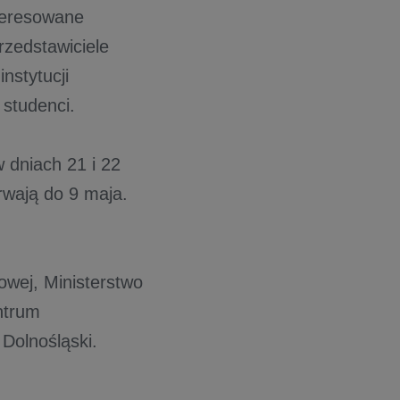
teresowane
rzedstawiciele
nstytucji
 studenci.
 dniach 21 i 22
rwają do 9 maja.
owej, Ministerstwo
ntrum
olnośląski.