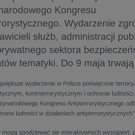
narodowego Kongresu
rrorystycznego. Wydarzenie zg
awicieli służb, administracji pub
prywatnego sektora bezpieczeń
tów tematyki. Do 9 maja trwają
największe wydarzenie w Polsce poświęcone terrory
tycznym, kontrterrorystycznym i ochronie ludności.
zynarodowego Kongresu Antyterrorystycznego odb
rona ludności w działaniach antyterrorystycznych”
y mogą spodziewać się interaktywnych wystąpień, 