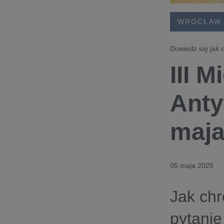
WROCŁAW
Dowiedz się jak 
III 
Anty
maja
05 maja 2025
Jak chr
pytani