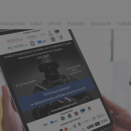
ŃSK/GDYNIA
ŁÓDŹ
OPOLE
POZNAŃ
SZCZECIN
TORU