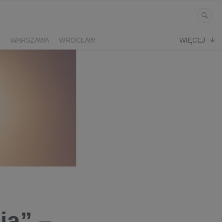
Ń
WARSZAWA
WROCŁAW
WIĘCEJ
ją” –