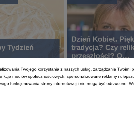
Dzień Kobiet. Pię
y Tydzień
tradycja? Czy relik
przeszłości? O
równości płci i in
alizowania Twojego korzystania z naszych usług, zarządzania Twoimi p
mitach
 funkcje mediów społecznościowych, spersonalizowane reklamy i ulepsz
wego funkcjonowania strony internetowej i nie mogą być odrzucone. Więc