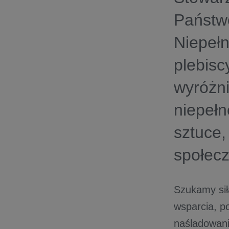
Państw
Niepeł
plebisc
wyróżni
niepełn
sztuce,
społecz
Szukamy sił
wsparcia, p
naśladowan