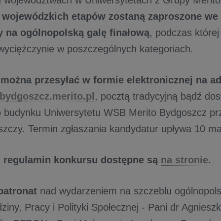
u województwach w Uniwersytetach z Grupy Merit
 wojewódzkich etapów zostaną zaproszone we
 na ogólnopolską galę finałową
, podczas której
wyciężczynie w poszczególnych kategoriach.
 można przesyłać w formie elektronicznej na ad
bydgoszcz.merito.pl
, pocztą tradycyjną bądź dos
o budynku Uniwersytetu WSB Merito Bydgoszcz przy
zczy. Termin zgłaszania kandydatur upływa 10 ma
i regulamin konkursu dostępne są
na stronie
.
patronat
nad wydarzeniem na szczeblu ogólnopolsk
ziny, Pracy i Polityki Społecznej - Pani dr Agnies