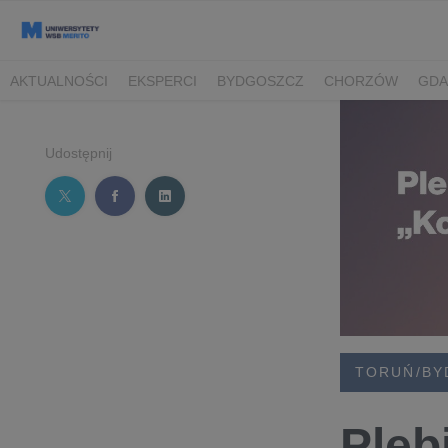
AKTUALNOŚCI
EKSPERCI
BYDGOSZCZ
CHORZÓW
GDA
TORUŃ/BYDGOSZCZ
Udostępnij
TORUŃ/BY
Pleb