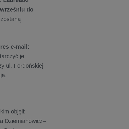
o.
Laureatki
 wrześniu do
 zostaną
res e-mail:
tarczyć je
 ul. Fordońskiej
ja.
im objęli:
zka Dziemianowicz–