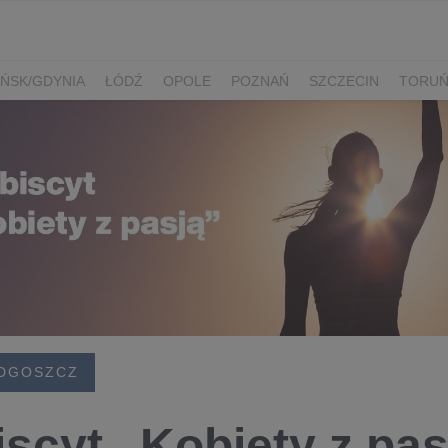
ŃSK/GDYNIA
ŁÓDŹ
OPOLE
POZNAŃ
SZCZECIN
TORU
DGOSZCZ
iscyt „Kobiety z pas