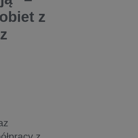
biet z
z
az
ółpracy z