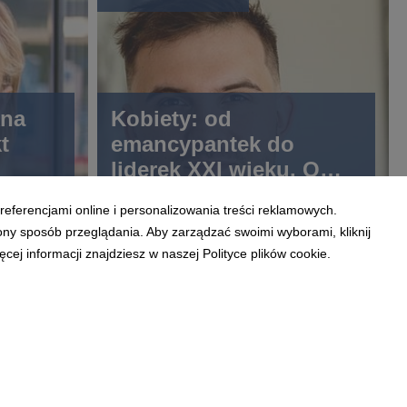
kna
Kobiety: od
t
emancypantek do
liderek XXI wieku. O
nych
motywach walki o
referencjami online i personalizowania treści reklamowych.
prawa
ony sposób przeglądania. Aby zarządzać swoimi wyborami, kliknij
ej informacji znajdziesz w naszej Polityce plików cookie.