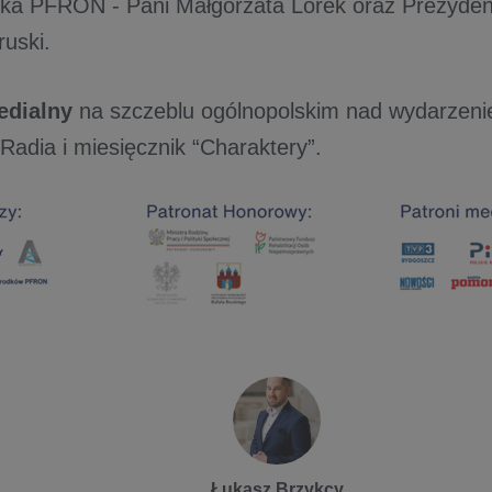
ka PFRON - Pani Małgorzata Lorek oraz Prezyden
ruski.
edialny
na szczeblu ogólnopolskim nad wydarzeni
 Radia i miesięcznik “Charaktery”.
Łukasz Brzykcy