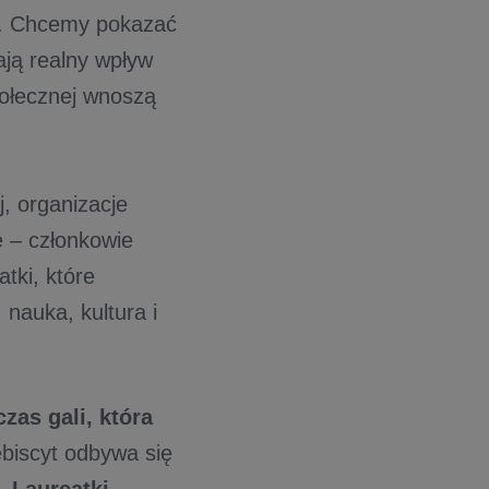
. Chcemy pokazać
mają realny wpływ
połecznej wnoszą
j, organizacje
 – członkowie
tki, które
 nauka, kultura i
as gali, która
ebiscyt odbywa się