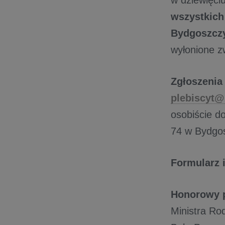
w dziewięci
wszystkich
Bydgoszczy
wyłonione z
Zgłoszenia
plebiscyt@
osobiście d
74 w Bydgos
Formularz 
Honorowy 
Ministra Rod