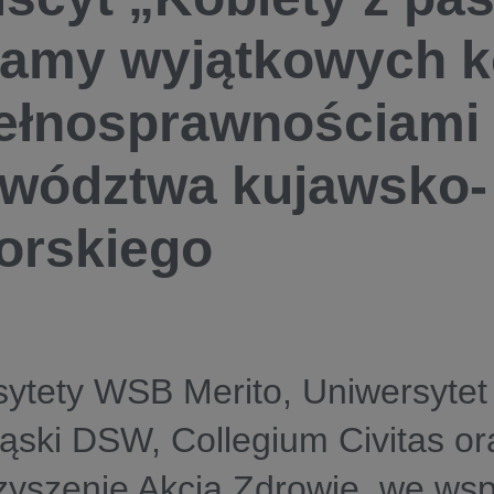
amy wyjątkowych ko
ełnosprawnościami 
wództwa kujawsko-
orskiego
ytety WSB Merito, Uniwersytet
ąski DSW, Collegium Civitas or
yszenie Akcja Zdrowie, we wsp