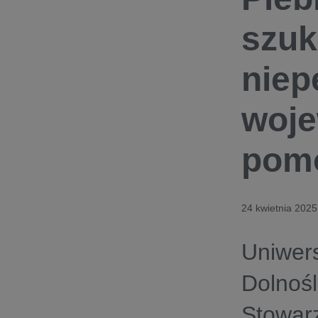
szuk
niep
woje
pom
24 kwietnia 2025
Uniwers
Dolnośl
Stowarz