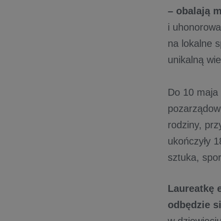
– obalają 
i uhonorować
na lokalne 
unikalną wi
Do 10 maja b
pozarządowe
rodziny, pr
ukończyły 18
sztuka, spor
Laureatkę 
odbędzie s