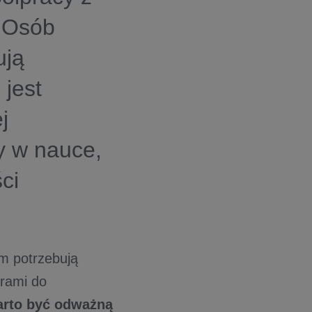
 Osób
ują
 jest
j
y w nauce,
ci
em potrzebują
orami do
warto być odważną