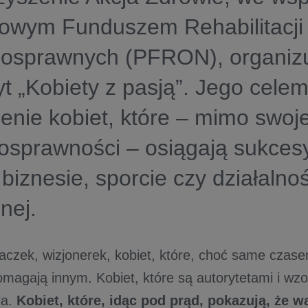
owym Funduszem Rehabilitacji
nosprawnych (PFRON), organiz
yt „Kobiety z pasją”. Jego celem
enie kobiet, które – mimo swoje
osprawności – osiągają sukces
 biznesie, sporcie czy działalnoś
nej.
aczek, wizjonerek, kobiet, które, choć same czas
omagają innym. Kobiet, które są autorytetami i wz
ia.
Kobiet, które, idąc pod prąd, pokazują, że 