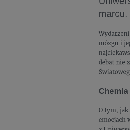
Uniwer
marcu.
Wydarzeni
mózgu i je
najciekaws
debat nie 
Światoweg
Chemia 
O tym, jak
emocjach w
z Uniwers