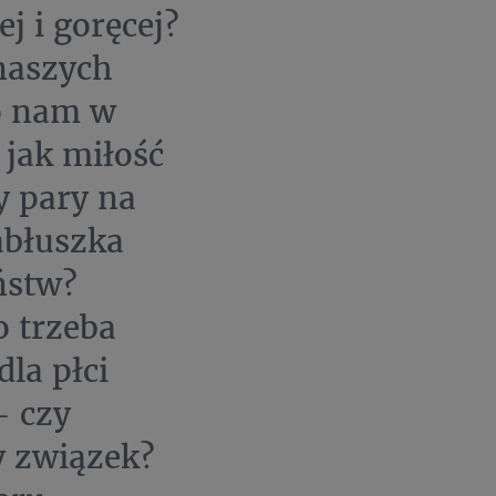
j i goręcej?
naszych
o nam w
 jak miłość
y pary na
abłuszka
ństw?
o trzeba
dla płci
- czy
ny związek?