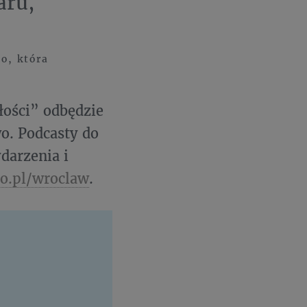
aru,
o, która
łości” odbędzie
wo. Podcasty do
darzenia i
o.pl/wroclaw
.