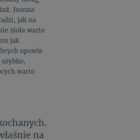
 inż. Joanna
dzi, jak na
ie zioła warto
ym jak
obcych opowie
 szybko,
bcych warto
akochanych.
 właśnie na