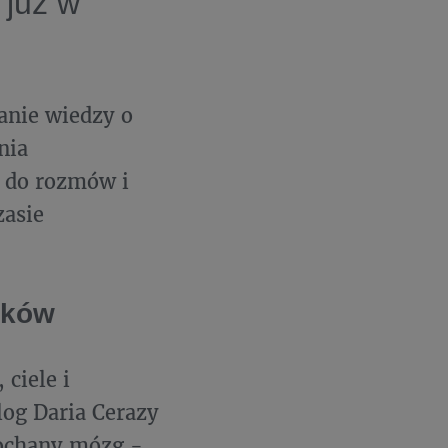
 już w
anie wiedzy o
nia
w do rozmów i
zasie
yków
 ciele i
og Daria Cerazy
kochany mózg -