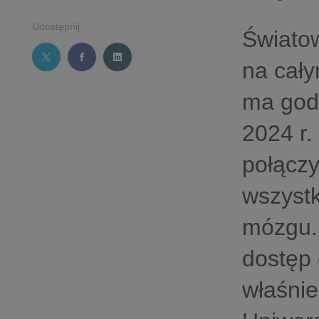
Udostępnij
Światow
na cały
ma god
2024 r.
połączy
wszyst
mózgu. 
dostęp 
właśnie