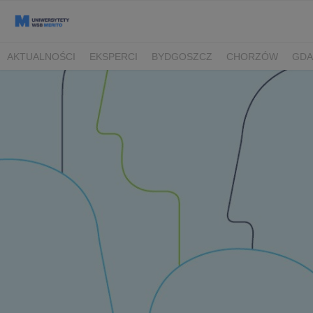
AKTUALNOŚCI
EKSPERCI
BYDGOSZCZ
CHORZÓW
GDA
TORUŃ/BYDGOSZCZ