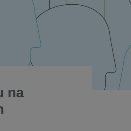
u na
h