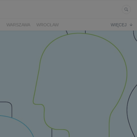
Ń
WARSZAWA
WROCŁAW
WIĘCEJ