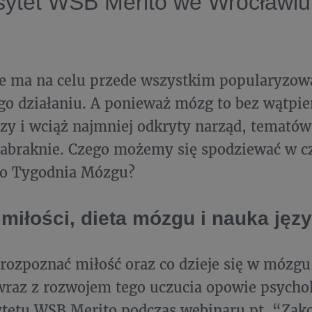
sytet WSB Merito we Wrocławiu
e ma na celu przede wszystkim popularyzow
go działaniu. A ponieważ mózg to bez wątpie
zy i wciąż najmniej odkryty narząd, temató
zabraknie. Czego możemy się spodziewać w c
o Tygodnia Mózgu?
miłości, dieta mózgu i nauka jęz
 rozpoznać miłość oraz co dzieje się w mózgu,
raz z rozwojem tego uczucia opowie psychol
ytetu WSB Merito podczas webinaru pt. “Za