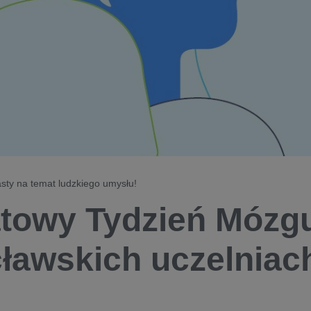
sty na temat ludzkiego ​umysłu!
towy Tydzień Mózg
ławskich uczelniac