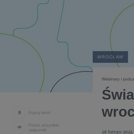
WROCŁAW
Webinary i podca
Świa
wroc
Kopiuj tekst
Pokaż wszystkie
załączniki
28 lutego 2024