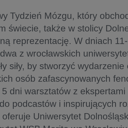
y Tydzień Mózgu, który obchod
m świecie, także w stolicy Doln
ną reprezentację. W dniach 11
 dwa z wrocławskich uniwersyt
ły siły, by stworzyć wydarzenie 
kich osób zafascynowanych f
5 dni warsztatów z ekspertami
do podcastów i inspirujących r
 oferuje Uniwersytet Dolnośląs