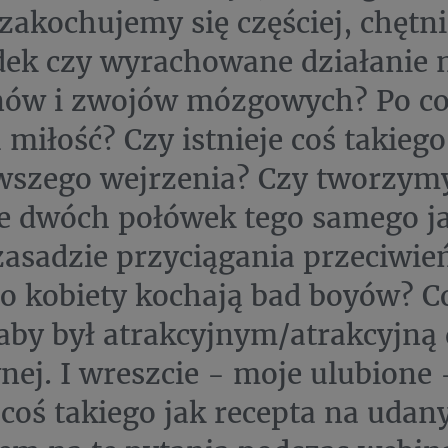
zakochujemy się częściej, chętnie
ek czy wyrachowane działanie 
ów i zwojów mózgowych? Po c
a miłość? Czy istnieje coś takiego
wszego wejrzenia? Czy tworzym
e dwóch połówek tego samego j
zasadzie przyciągania przeciwie
o kobiety kochają bad boyów? C
 aby był atrakcyjnym/atrakcyjną 
nej. I wreszcie - moje ulubione 
e coś takiego jak recepta na uda