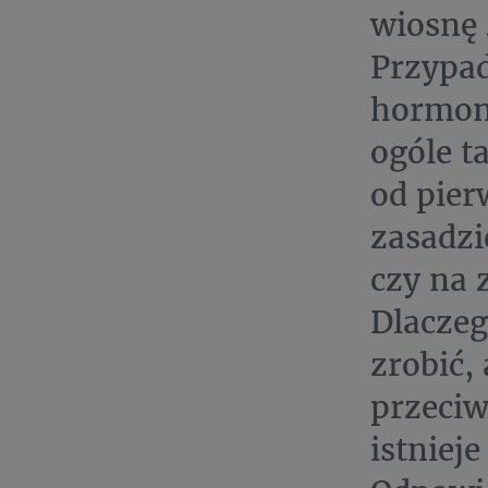
wiosnę 
Przypad
hormon
ogóle t
od pier
zasadzi
czy na 
Dlaczeg
zrobić,
przeciw
istniej