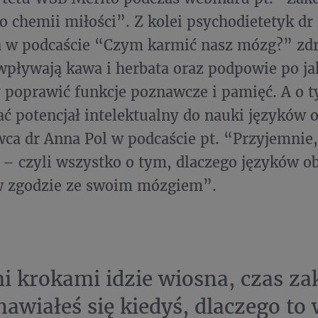
 o chemii miłości”. Z kolei psychodietetyk dr
 w podcaście “Czym karmić nasz mózg?” zdra
pływają kawa i herbata oraz podpowie po jak
y poprawić funkcje poznawcze i pamięć. A o t
ć potencjał intelektualny do nauki języków 
ca dr Anna Pol w podcaście pt. “Przyjemnie,
 – czyli wszystko o tym, dlaczego języków o
 w zgodzie ze swoim mózgiem”.
i krokami idzie wiosna, czas z
nawiałeś się kiedyś, dlaczego to