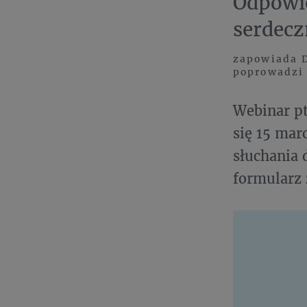
Odpowie
serdecz
zapowiada D
poprowadzi
Webinar pt
się 15 mar
słuchania 
formularz 