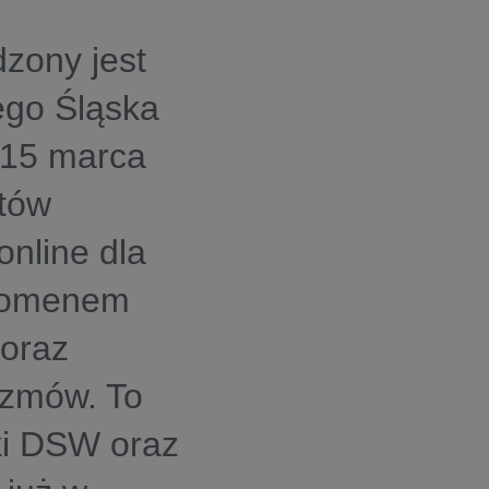
zony jest
ego Śląska
-15 marca
etów
online dla
enomenem
 oraz
ozmów. To
ki DSW oraz