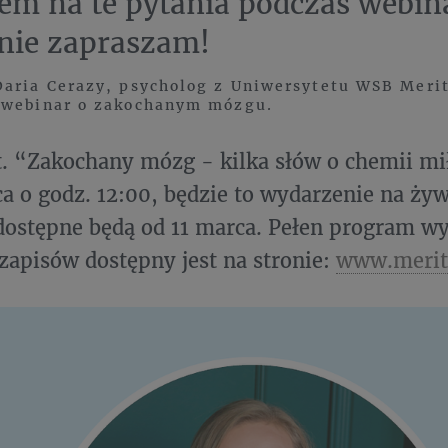
m na te pytania podczas webin
nie zapraszam!
aria Cerazy, psycholog z Uniwersytetu WSB Merit
 webinar o zakochanym mózgu.
. “Zakochany mózg - kilka słów o chemii mi
ca o godz. 12:00, będzie to wydarzenie na ży
dostępne będą od 11 marca. Pełen program wy
zapisów dostępny jest na stronie:
www.merit