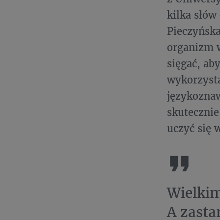
kilka słów
Pieczyńska
organizm w
sięgać, ab
wykorzysta
językoznaw
skutecznie
uczyć się
Wielkim
A zasta